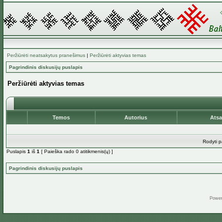
Peržiūrėti neatsakytus pranešimus
|
Peržiūrėti aktyvias temas
Pagrindinis diskusijų puslapis
Peržiūrėti aktyvias temas
Temos
Autorius
Ats
Rodyti p
Puslapis
1
iš
1
[ Paieška rado 0 atitikmenis(ų) ]
Pagrindinis diskusijų puslapis
Powe