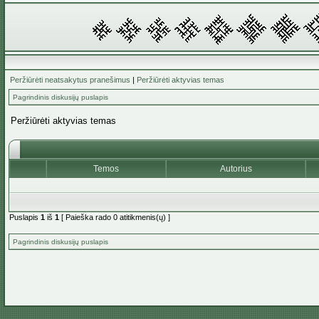
Peržiūrėti neatsakytus pranešimus
|
Peržiūrėti aktyvias temas
Pagrindinis diskusijų puslapis
Peržiūrėti aktyvias temas
Temos
Autorius
Puslapis
1
iš
1
[ Paieška rado 0 atitikmenis(ų) ]
Pagrindinis diskusijų puslapis