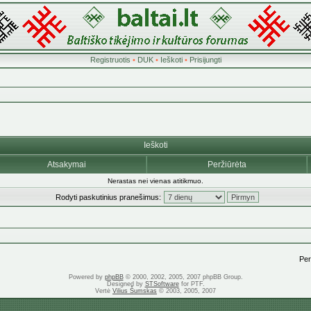
Registruotis
•
DUK
•
Ieškoti
•
Prisijungti
Ieškoti
Atsakymai
Peržiūrėta
Nerastas nei vienas atitikmuo.
Rodyti paskutinius pranešimus:
Pere
Powered by
phpBB
© 2000, 2002, 2005, 2007 phpBB Group.
Designed by
STSoftware
for PTF.
Vertė
Vilius Šumskas
© 2003, 2005, 2007