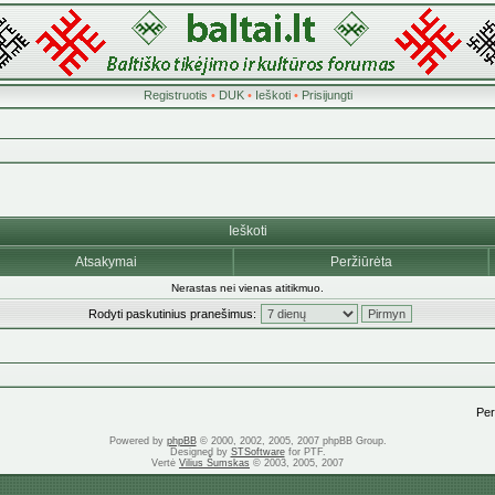
Registruotis
•
DUK
•
Ieškoti
•
Prisijungti
Ieškoti
Atsakymai
Peržiūrėta
Nerastas nei vienas atitikmuo.
Rodyti paskutinius pranešimus:
Pere
Powered by
phpBB
© 2000, 2002, 2005, 2007 phpBB Group.
Designed by
STSoftware
for PTF.
Vertė
Vilius Šumskas
© 2003, 2005, 2007