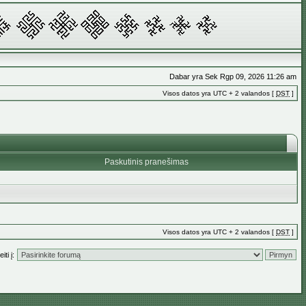
Dabar yra Sek Rgp 09, 2026 11:26 am
Visos datos yra UTC + 2 valandos [
DST
]
Paskutinis pranešimas
Visos datos yra UTC + 2 valandos [
DST
]
iti į: