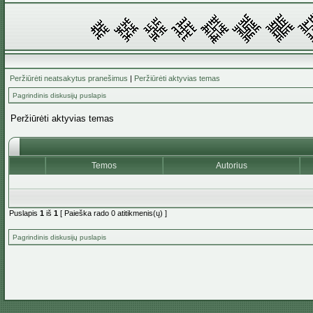
Peržiūrėti neatsakytus pranešimus
|
Peržiūrėti aktyvias temas
Pagrindinis diskusijų puslapis
Peržiūrėti aktyvias temas
Temos
Autorius
Puslapis
1
iš
1
[ Paieška rado 0 atitikmenis(ų) ]
Pagrindinis diskusijų puslapis