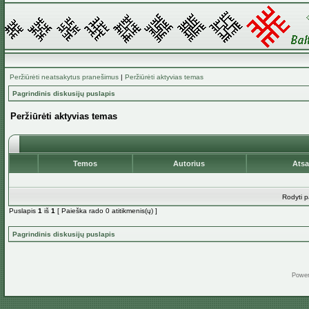
Peržiūrėti neatsakytus pranešimus
|
Peržiūrėti aktyvias temas
Pagrindinis diskusijų puslapis
Peržiūrėti aktyvias temas
Temos
Autorius
Ats
Rodyti p
Puslapis
1
iš
1
[ Paieška rado 0 atitikmenis(ų) ]
Pagrindinis diskusijų puslapis
Powe