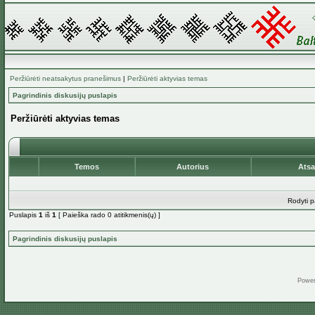
Peržiūrėti neatsakytus pranešimus
|
Peržiūrėti aktyvias temas
Pagrindinis diskusijų puslapis
Peržiūrėti aktyvias temas
Temos
Autorius
Ats
Rodyti p
Puslapis
1
iš
1
[ Paieška rado 0 atitikmenis(ų) ]
Pagrindinis diskusijų puslapis
Powe