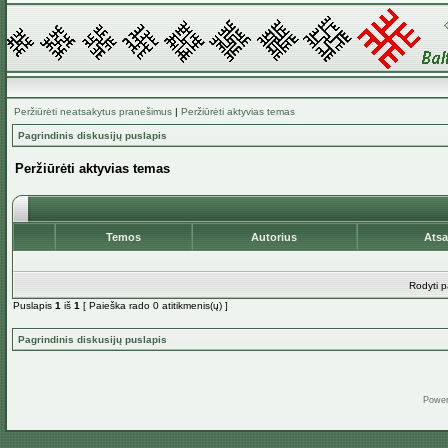
Peržiūrėti neatsakytus pranešimus
|
Peržiūrėti aktyvias temas
Pagrindinis diskusijų puslapis
Peržiūrėti aktyvias temas
Temos
Autorius
Ats
Rodyti p
Puslapis
1
iš
1
[ Paieška rado 0 atitikmenis(ų) ]
Pagrindinis diskusijų puslapis
Powe