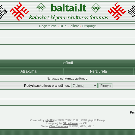
Registruotis
•
DUK
•
Ieškoti
•
Prisijungti
Ieškoti
Atsakymai
Peržiūrėta
Nerastas nei vienas atitikmuo.
Rodyti paskutinius pranešimus:
Pere
Powered by
phpBB
© 2000, 2002, 2005, 2007 phpBB Group.
Designed by
STSoftware
for PTF.
Vertė
Vilius Šumskas
© 2003, 2005, 2007