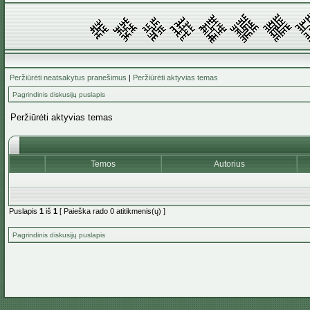
Peržiūrėti neatsakytus pranešimus
|
Peržiūrėti aktyvias temas
Pagrindinis diskusijų puslapis
Peržiūrėti aktyvias temas
Temos
Autorius
Puslapis
1
iš
1
[ Paieška rado 0 atitikmenis(ų) ]
Pagrindinis diskusijų puslapis