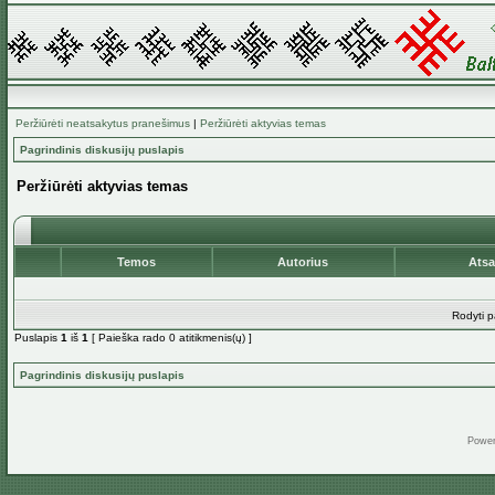
Peržiūrėti neatsakytus pranešimus
|
Peržiūrėti aktyvias temas
Pagrindinis diskusijų puslapis
Peržiūrėti aktyvias temas
Temos
Autorius
Ats
Rodyti p
Puslapis
1
iš
1
[ Paieška rado 0 atitikmenis(ų) ]
Pagrindinis diskusijų puslapis
Powe