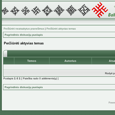
Peržiūrėti neatsakytus pranešimus
|
Peržiūrėti aktyvias temas
Pagrindinis diskusijų puslapis
Peržiūrėti aktyvias temas
Temos
Autorius
Ats
Rodyti p
Puslapis
1
iš
1
[ Paieška rado 0 atitikmenis(ų) ]
Pagrindinis diskusijų puslapis
Powe