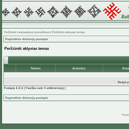
Peržiūrėti neatsakytus pranešimus
|
Peržiūrėti aktyvias temas
Pagrindinis diskusijų puslapis
Peržiūrėti aktyvias temas
Temos
Autorius
Ats
Rodyti p
Puslapis
1
iš
1
[ Paieška rado 0 atitikmenis(ų) ]
Pagrindinis diskusijų puslapis
Powe