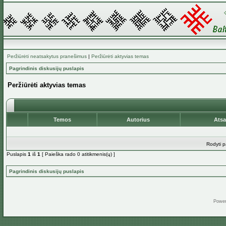
Peržiūrėti neatsakytus pranešimus
|
Peržiūrėti aktyvias temas
Pagrindinis diskusijų puslapis
Peržiūrėti aktyvias temas
Temos
Autorius
Ats
Rodyti p
Puslapis
1
iš
1
[ Paieška rado 0 atitikmenis(ų) ]
Pagrindinis diskusijų puslapis
Powe