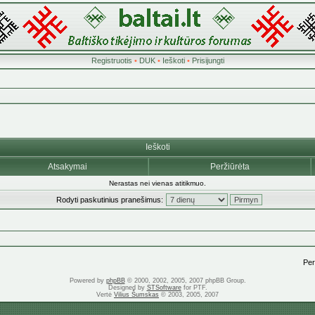
Registruotis
•
DUK
•
Ieškoti
•
Prisijungti
Ieškoti
Atsakymai
Peržiūrėta
Nerastas nei vienas atitikmuo.
Rodyti paskutinius pranešimus:
Pere
Powered by
phpBB
© 2000, 2002, 2005, 2007 phpBB Group.
Designed by
STSoftware
for PTF.
Vertė
Vilius Šumskas
© 2003, 2005, 2007