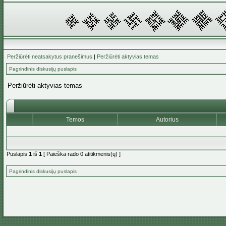
Peržiūrėti neatsakytus pranešimus
|
Peržiūrėti aktyvias temas
Pagrindinis diskusijų puslapis
Peržiūrėti aktyvias temas
Temos
Autorius
Puslapis
1
iš
1
[ Paieška rado 0 atitikmenis(ų) ]
Pagrindinis diskusijų puslapis