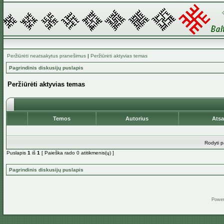
Peržiūrėti neatsakytus pranešimus
|
Peržiūrėti aktyvias temas
Pagrindinis diskusijų puslapis
Peržiūrėti aktyvias temas
Temos
Autorius
Ats
Rodyti p
Puslapis
1
iš
1
[ Paieška rado 0 atitikmenis(ų) ]
Pagrindinis diskusijų puslapis
Powe