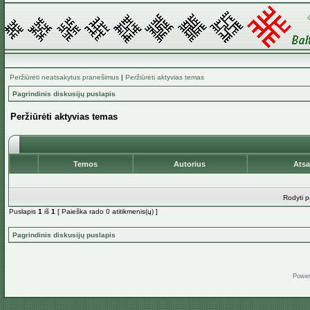
Peržiūrėti neatsakytus pranešimus
|
Peržiūrėti aktyvias temas
Pagrindinis diskusijų puslapis
Peržiūrėti aktyvias temas
Temos
Autorius
Ats
Rodyti p
Puslapis
1
iš
1
[ Paieška rado 0 atitikmenis(ų) ]
Pagrindinis diskusijų puslapis
Powe