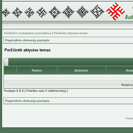
Peržiūrėti neatsakytus pranešimus
|
Peržiūrėti aktyvias temas
Pagrindinis diskusijų puslapis
Peržiūrėti aktyvias temas
Temos
Autorius
Ats
Rodyti p
Puslapis
1
iš
1
[ Paieška rado 0 atitikmenis(ų) ]
Pagrindinis diskusijų puslapis
Powe