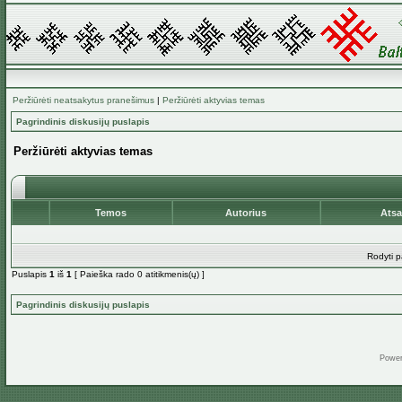
Peržiūrėti neatsakytus pranešimus
|
Peržiūrėti aktyvias temas
Pagrindinis diskusijų puslapis
Peržiūrėti aktyvias temas
Temos
Autorius
Ats
Rodyti p
Puslapis
1
iš
1
[ Paieška rado 0 atitikmenis(ų) ]
Pagrindinis diskusijų puslapis
Powe