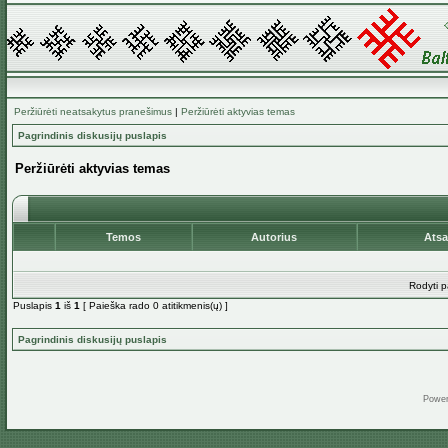
Peržiūrėti neatsakytus pranešimus
|
Peržiūrėti aktyvias temas
Pagrindinis diskusijų puslapis
Peržiūrėti aktyvias temas
Temos
Autorius
Ats
Rodyti p
Puslapis
1
iš
1
[ Paieška rado 0 atitikmenis(ų) ]
Pagrindinis diskusijų puslapis
Powe