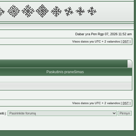
Dabar yra Pen Rgp 07, 2026 11:52 am
Visos datos yra UTC + 2 valandos [
DST
]
Paskutinis pranešimas
Visos datos yra UTC + 2 valandos [
DST
]
iti į: