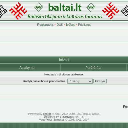
Registruotis
•
DUK
•
Ieškoti
•
Prisijungti
Ieškoti
Atsakymai
Peržiūrėta
Nerastas nei vienas atitikmuo.
Rodyti paskutinius pranešimus:
Pere
Powered by
phpBB
© 2000, 2002, 2005, 2007 phpBB Group.
Designed by
STSoftware
for PTF.
Vertė
Vilius Šumskas
© 2003, 2005, 2007