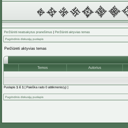
Peržiūrėti neatsakytus pranešimus
|
Peržiūrėti aktyvias temas
Pagrindinis diskusijų puslapis
Peržiūrėti aktyvias temas
Temos
Autorius
Puslapis
1
iš
1
[ Paieška rado 0 atitikmenis(ų) ]
Pagrindinis diskusijų puslapis