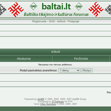
Registruotis
•
DUK
•
Ieškoti
•
Prisijungti
Ieškoti
Atsakymai
Peržiūrėta
Nerastas nei vienas atitikmuo.
Rodyti paskutinius pranešimus:
Pere
Powered by
phpBB
© 2000, 2002, 2005, 2007 phpBB Group.
Designed by
STSoftware
for PTF.
Vertė
Vilius Šumskas
© 2003, 2005, 2007