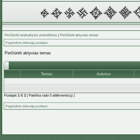
Peržiūrėti neatsakytus pranešimus
|
Peržiūrėti aktyvias temas
Pagrindinis diskusijų puslapis
Peržiūrėti aktyvias temas
Temos
Autorius
Puslapis
1
iš
1
[ Paieška rado 0 atitikmenis(ų) ]
Pagrindinis diskusijų puslapis