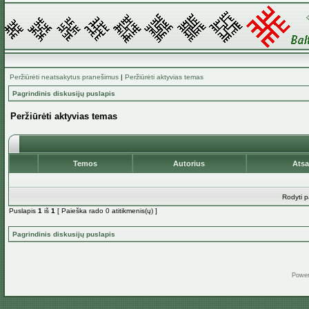
Peržiūrėti neatsakytus pranešimus
|
Peržiūrėti aktyvias temas
Pagrindinis diskusijų puslapis
Peržiūrėti aktyvias temas
Temos
Autorius
Ats
Rodyti p
Puslapis
1
iš
1
[ Paieška rado 0 atitikmenis(ų) ]
Pagrindinis diskusijų puslapis
Powe