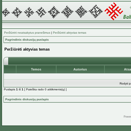
Peržiūrėti neatsakytus pranešimus
|
Peržiūrėti aktyvias temas
Pagrindinis diskusijų puslapis
Peržiūrėti aktyvias temas
Temos
Autorius
Ats
Rodyti p
Puslapis
1
iš
1
[ Paieška rado 0 atitikmenis(ų) ]
Pagrindinis diskusijų puslapis
Powe