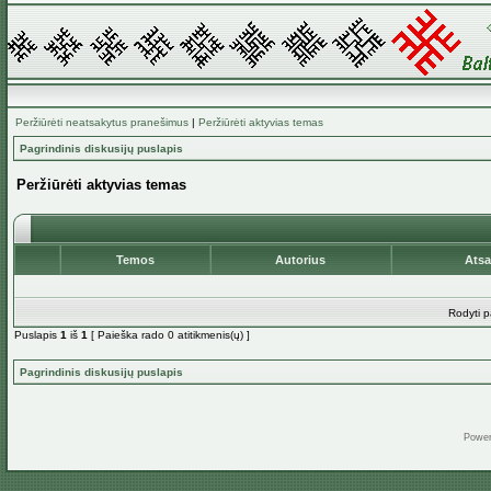
Peržiūrėti neatsakytus pranešimus
|
Peržiūrėti aktyvias temas
Pagrindinis diskusijų puslapis
Peržiūrėti aktyvias temas
Temos
Autorius
Ats
Rodyti p
Puslapis
1
iš
1
[ Paieška rado 0 atitikmenis(ų) ]
Pagrindinis diskusijų puslapis
Powe