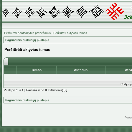
Peržiūrėti neatsakytus pranešimus
|
Peržiūrėti aktyvias temas
Pagrindinis diskusijų puslapis
Peržiūrėti aktyvias temas
Temos
Autorius
Ats
Rodyti p
Puslapis
1
iš
1
[ Paieška rado 0 atitikmenis(ų) ]
Pagrindinis diskusijų puslapis
Powe