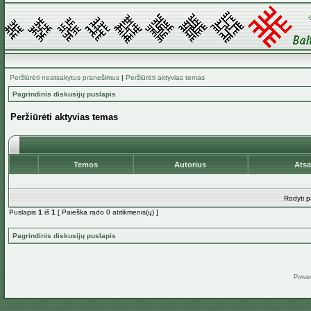
Peržiūrėti neatsakytus pranešimus
|
Peržiūrėti aktyvias temas
Pagrindinis diskusijų puslapis
Peržiūrėti aktyvias temas
Temos
Autorius
Ats
Rodyti p
Puslapis
1
iš
1
[ Paieška rado 0 atitikmenis(ų) ]
Pagrindinis diskusijų puslapis
Powe