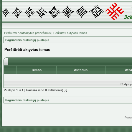
Peržiūrėti neatsakytus pranešimus
|
Peržiūrėti aktyvias temas
Pagrindinis diskusijų puslapis
Peržiūrėti aktyvias temas
Temos
Autorius
Ats
Rodyti p
Puslapis
1
iš
1
[ Paieška rado 0 atitikmenis(ų) ]
Pagrindinis diskusijų puslapis
Powe