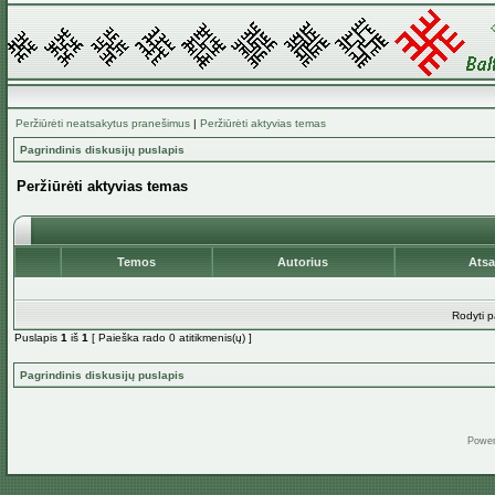
Peržiūrėti neatsakytus pranešimus
|
Peržiūrėti aktyvias temas
Pagrindinis diskusijų puslapis
Peržiūrėti aktyvias temas
Temos
Autorius
Ats
Rodyti p
Puslapis
1
iš
1
[ Paieška rado 0 atitikmenis(ų) ]
Pagrindinis diskusijų puslapis
Powe