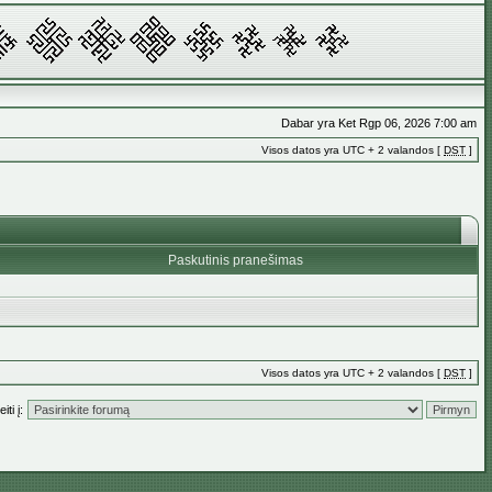
Dabar yra Ket Rgp 06, 2026 7:00 am
Visos datos yra UTC + 2 valandos [
DST
]
Paskutinis pranešimas
Visos datos yra UTC + 2 valandos [
DST
]
iti į: