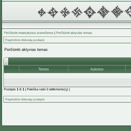
Peržiūrėti neatsakytus pranešimus
|
Peržiūrėti aktyvias temas
Pagrindinis diskusijų puslapis
Peržiūrėti aktyvias temas
Temos
Autorius
Puslapis
1
iš
1
[ Paieška rado 0 atitikmenis(ų) ]
Pagrindinis diskusijų puslapis