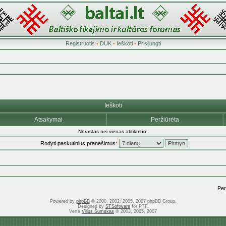
Registruotis
•
DUK
•
Ieškoti
•
Prisijungti
Ieškoti
Atsakymai
Peržiūrėta
Nerastas nei vienas atitikmuo.
Rodyti paskutinius pranešimus:
Pere
Powered by
phpBB
© 2000, 2002, 2005, 2007 phpBB Group.
Designed by
STSoftware
for PTF.
Vertė
Vilius Šumskas
© 2003, 2005, 2007