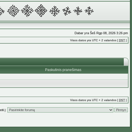
Dabar yra Šeš Rgp 08, 2026 3:26 pm
Visos datos yra UTC + 2 valandos [
DST
]
Paskutinis pranešimas
Visos datos yra UTC + 2 valandos [
DST
]
iti į: