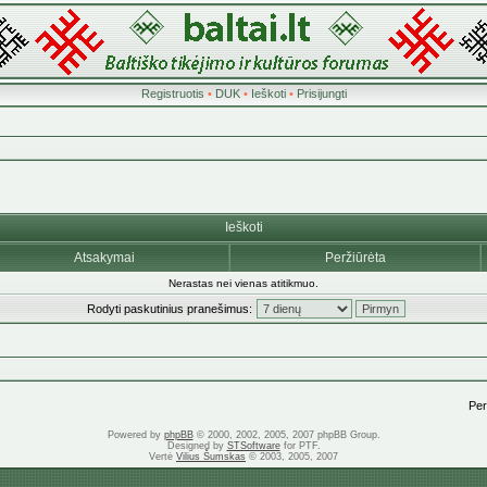
Registruotis
•
DUK
•
Ieškoti
•
Prisijungti
Ieškoti
Atsakymai
Peržiūrėta
Nerastas nei vienas atitikmuo.
Rodyti paskutinius pranešimus:
Pere
Powered by
phpBB
© 2000, 2002, 2005, 2007 phpBB Group.
Designed by
STSoftware
for PTF.
Vertė
Vilius Šumskas
© 2003, 2005, 2007