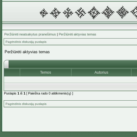
Peržiūrėti neatsakytus pranešimus
|
Peržiūrėti aktyvias temas
Pagrindinis diskusijų puslapis
Peržiūrėti aktyvias temas
Temos
Autorius
Puslapis
1
iš
1
[ Paieška rado 0 atitikmenis(ų) ]
Pagrindinis diskusijų puslapis