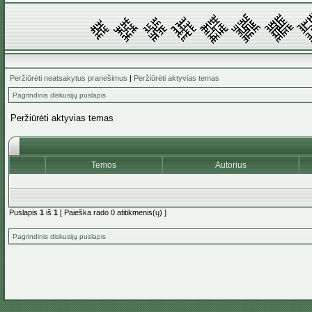
Peržiūrėti neatsakytus pranešimus
|
Peržiūrėti aktyvias temas
Pagrindinis diskusijų puslapis
Peržiūrėti aktyvias temas
Temos
Autorius
Puslapis
1
iš
1
[ Paieška rado 0 atitikmenis(ų) ]
Pagrindinis diskusijų puslapis