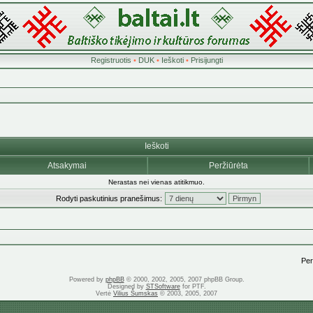
Registruotis
•
DUK
•
Ieškoti
•
Prisijungti
Ieškoti
Atsakymai
Peržiūrėta
Nerastas nei vienas atitikmuo.
Rodyti paskutinius pranešimus:
Pere
Powered by
phpBB
© 2000, 2002, 2005, 2007 phpBB Group.
Designed by
STSoftware
for PTF.
Vertė
Vilius Šumskas
© 2003, 2005, 2007