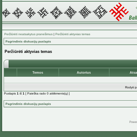
Peržiūrėti neatsakytus pranešimus
|
Peržiūrėti aktyvias temas
Pagrindinis diskusijų puslapis
Peržiūrėti aktyvias temas
Temos
Autorius
Ats
Rodyti p
Puslapis
1
iš
1
[ Paieška rado 0 atitikmenis(ų) ]
Pagrindinis diskusijų puslapis
Powe