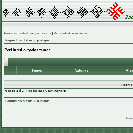
Peržiūrėti neatsakytus pranešimus
|
Peržiūrėti aktyvias temas
Pagrindinis diskusijų puslapis
Peržiūrėti aktyvias temas
Temos
Autorius
Ats
Rodyti p
Puslapis
1
iš
1
[ Paieška rado 0 atitikmenis(ų) ]
Pagrindinis diskusijų puslapis
Powe