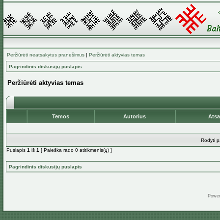
Peržiūrėti neatsakytus pranešimus
|
Peržiūrėti aktyvias temas
Pagrindinis diskusijų puslapis
Peržiūrėti aktyvias temas
Temos
Autorius
Ats
Rodyti p
Puslapis
1
iš
1
[ Paieška rado 0 atitikmenis(ų) ]
Pagrindinis diskusijų puslapis
Powe