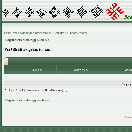
Peržiūrėti neatsakytus pranešimus
|
Peržiūrėti aktyvias temas
Pagrindinis diskusijų puslapis
Peržiūrėti aktyvias temas
Temos
Autorius
Ats
Rodyti p
Puslapis
1
iš
1
[ Paieška rado 0 atitikmenis(ų) ]
Pagrindinis diskusijų puslapis
Powe