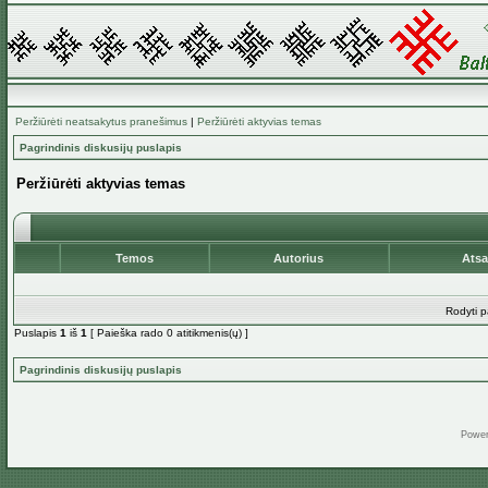
Peržiūrėti neatsakytus pranešimus
|
Peržiūrėti aktyvias temas
Pagrindinis diskusijų puslapis
Peržiūrėti aktyvias temas
Temos
Autorius
Ats
Rodyti p
Puslapis
1
iš
1
[ Paieška rado 0 atitikmenis(ų) ]
Pagrindinis diskusijų puslapis
Powe