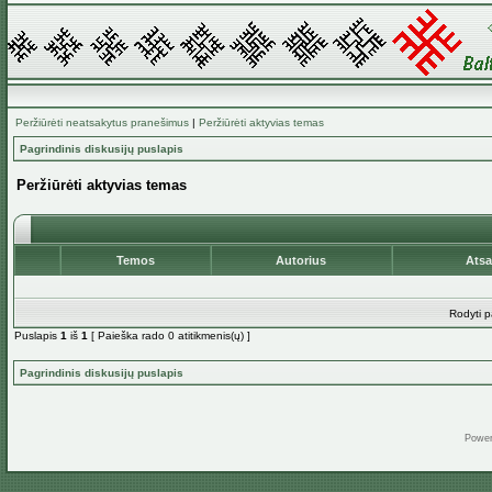
Peržiūrėti neatsakytus pranešimus
|
Peržiūrėti aktyvias temas
Pagrindinis diskusijų puslapis
Peržiūrėti aktyvias temas
Temos
Autorius
Ats
Rodyti p
Puslapis
1
iš
1
[ Paieška rado 0 atitikmenis(ų) ]
Pagrindinis diskusijų puslapis
Powe