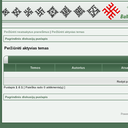
Peržiūrėti neatsakytus pranešimus
|
Peržiūrėti aktyvias temas
Pagrindinis diskusijų puslapis
Peržiūrėti aktyvias temas
Temos
Autorius
Ats
Rodyti p
Puslapis
1
iš
1
[ Paieška rado 0 atitikmenis(ų) ]
Pagrindinis diskusijų puslapis
Powe