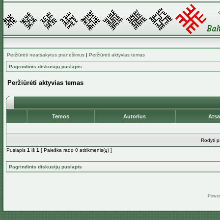
Peržiūrėti neatsakytus pranešimus
|
Peržiūrėti aktyvias temas
Pagrindinis diskusijų puslapis
Peržiūrėti aktyvias temas
Temos
Autorius
Ats
Rodyti p
Puslapis
1
iš
1
[ Paieška rado 0 atitikmenis(ų) ]
Pagrindinis diskusijų puslapis
Powe