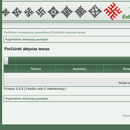
Peržiūrėti neatsakytus pranešimus
|
Peržiūrėti aktyvias temas
Pagrindinis diskusijų puslapis
Peržiūrėti aktyvias temas
Temos
Autorius
Ats
Rodyti p
Puslapis
1
iš
1
[ Paieška rado 0 atitikmenis(ų) ]
Pagrindinis diskusijų puslapis
Powe