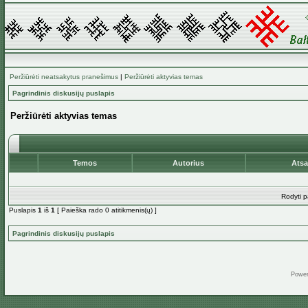
Peržiūrėti neatsakytus pranešimus
|
Peržiūrėti aktyvias temas
Pagrindinis diskusijų puslapis
Peržiūrėti aktyvias temas
Temos
Autorius
Ats
Rodyti p
Puslapis
1
iš
1
[ Paieška rado 0 atitikmenis(ų) ]
Pagrindinis diskusijų puslapis
Powe