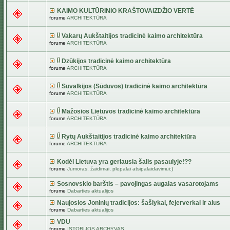
KAIMO KULTŪRINIO KRAŠTOVAIZDŽIO VERTĖ
forume
ARCHITEKTŪRA
Vakarų Aukštaitijos tradicinė kaimo architektūra
forume
ARCHITEKTŪRA
Dzūkijos tradicinė kaimo architektūra
forume
ARCHITEKTŪRA
Suvalkijos (Sūduvos) tradicinė kaimo architektūra
forume
ARCHITEKTŪRA
Mažosios Lietuvos tradicinė kaimo architektūra
forume
ARCHITEKTŪRA
Rytų Aukštaitijos tradicinė kaimo architektūra
forume
ARCHITEKTŪRA
Kodėl Lietuva yra geriausia šalis pasaulyje!??
forume
Jumoras, žaidimai, plepalai atsipalaidavimui:)
Sosnovskio barštis – pavojingas augalas vasarotojams
forume
Dabarties aktualijos
Naujosios Joninių tradicijos: šašlykai, fejerverkai ir alus
forume
Dabarties aktualijos
VDU
forume
ISTORIJOS ARCHYVAS