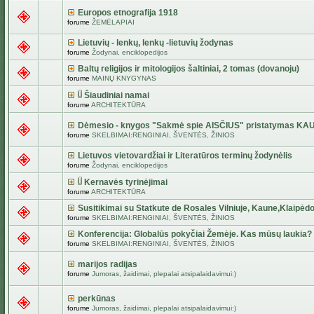
Europos etnografija 1918
forume
ŽEMĖLAPIAI
Lietuvių - lenkų, lenkų -lietuvių žodynas
forume
Žodynai, enciklopedijos
Baltų religijos ir mitologijos šaltiniai, 2 tomas (dovanoju)
forume
MAINŲ KNYGYNAS
Šiaudiniai namai
forume
ARCHITEKTŪRA
Dėmesio - knygos "Sakmė spie AISČIUS" pristatymas KA
forume
SKELBIMAI:RENGINIAI, ŠVENTĖS, ŽINIOS
Lietuvos vietovardžiai ir Literatūros terminų žodynėlis
forume
Žodynai, enciklopedijos
Kernavės tyrinėjimai
forume
ARCHITEKTŪRA
Susitikimai su Statkute de Rosales Vilniuje, Kaune,Klaipėdo
forume
SKELBIMAI:RENGINIAI, ŠVENTĖS, ŽINIOS
Konferencija: Globalūs pokyčiai Žemėje. Kas mūsų laukia?
forume
SKELBIMAI:RENGINIAI, ŠVENTĖS, ŽINIOS
marijos radijas
forume
Jumoras, žaidimai, plepalai atsipalaidavimui:)
perkūnas
forume
Jumoras, žaidimai, plepalai atsipalaidavimui:)