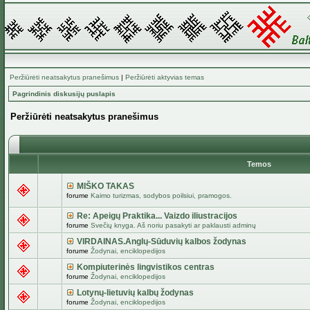
Peržiūrėti neatsakytus pranešimus
|
Peržiūrėti aktyvias temas
Pagrindinis diskusijų puslapis
Peržiūrėti neatsakytus pranešimus
Temos
MIŠKO TAKAS
forume
Kaimo turizmas, sodybos poilsiui, pramogos.
Re: Apeigų Praktika... Vaizdo iliustracijos
forume
Svečių knyga. Aš noriu pasakyti ar paklausti adminų
VIRDAINAS.Anglų-Sūduvių kalbos žodynas
forume
Žodynai, enciklopedijos
Kompiuterinės lingvistikos centras
forume
Žodynai, enciklopedijos
Lotynų-lietuvių kalbų žodynas
forume
Žodynai, enciklopedijos