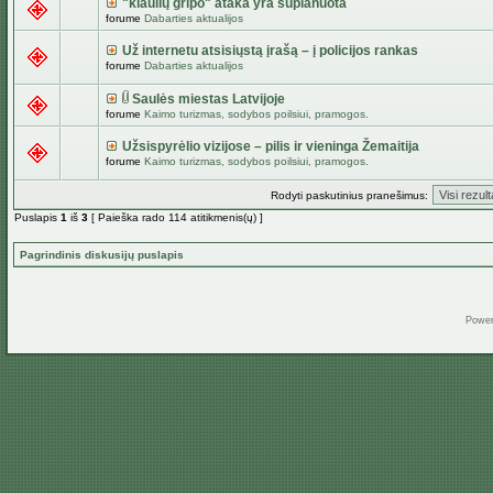
"kiaulių gripo" ataka yra suplanuota
forume
Dabarties aktualijos
Už internetu atsisiųstą įrašą – į policijos rankas
forume
Dabarties aktualijos
Saulės miestas Latvijoje
forume
Kaimo turizmas, sodybos poilsiui, pramogos.
Užsispyrėlio vizijose – pilis ir vieninga Žemaitija
forume
Kaimo turizmas, sodybos poilsiui, pramogos.
Rodyti paskutinius pranešimus:
Puslapis
1
iš
3
[ Paieška rado 114 atitikmenis(ų) ]
Pagrindinis diskusijų puslapis
Powe