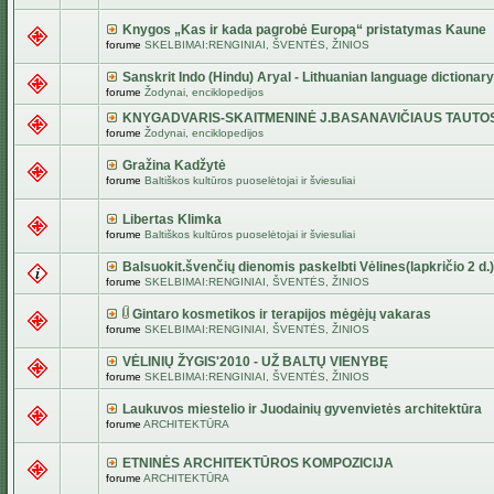
Knygos „Kas ir kada pagrobė Europą“ pristatymas Kaune
forume
SKELBIMAI:RENGINIAI, ŠVENTĖS, ŽINIOS
Sanskrit Indo (Hindu) Aryal - Lithuanian language dictionary
forume
Žodynai, enciklopedijos
KNYGADVARIS-SKAITMENINĖ J.BASANAVIČIAUS TAUTO
forume
Žodynai, enciklopedijos
Gražina Kadžytė
forume
Baltiškos kultūros puoselėtojai ir šviesuliai
Libertas Klimka
forume
Baltiškos kultūros puoselėtojai ir šviesuliai
Balsuokit.švenčių dienomis paskelbti Vėlines(lapkričio 2 d.)
forume
SKELBIMAI:RENGINIAI, ŠVENTĖS, ŽINIOS
Gintaro kosmetikos ir terapijos mėgėjų vakaras
forume
SKELBIMAI:RENGINIAI, ŠVENTĖS, ŽINIOS
VĖLINIŲ ŽYGIS'2010 - UŽ BALTŲ VIENYBĘ
forume
SKELBIMAI:RENGINIAI, ŠVENTĖS, ŽINIOS
Laukuvos miestelio ir Juodainių gyvenvietės architektūra
forume
ARCHITEKTŪRA
ETNINĖS ARCHITEKTŪROS KOMPOZICIJA
forume
ARCHITEKTŪRA