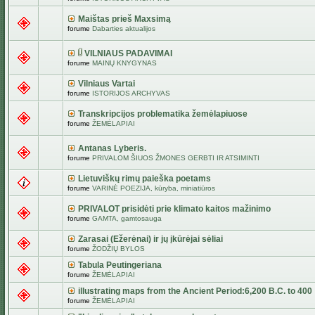
Maištas prieš Maxsimą
forume
Dabarties aktualijos
VILNIAUS PADAVIMAI
forume
MAINŲ KNYGYNAS
Vilniaus Vartai
forume
ISTORIJOS ARCHYVAS
Transkripcijos problematika žemėlapiuose
forume
ŽEMĖLAPIAI
Antanas Lyberis.
forume
PRIVALOM ŠIUOS ŽMONES GERBTI IR ATSIMINTI
Lietuviškų rimų paieška poetams
forume
VARINĖ POEZIJA, kūryba, miniatiūros
PRIVALOT prisidėti prie klimato kaitos mažinimo
forume
GAMTA, gamtosauga
Zarasai (Ežerėnai) ir jų įkūrėjai sėliai
forume
ŽODŽIŲ BYLOS
Tabula Peutingeriana
forume
ŽEMĖLAPIAI
illustrating maps from the Ancient Period:6,200 B.C. to 400
forume
ŽEMĖLAPIAI