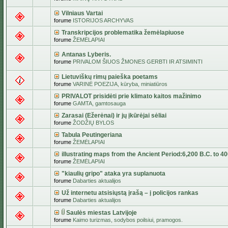
Vilniaus Vartai
forume
ISTORIJOS ARCHYVAS
Transkripcijos problematika žemėlapiuose
forume
ŽEMĖLAPIAI
Antanas Lyberis.
forume
PRIVALOM ŠIUOS ŽMONES GERBTI IR ATSIMINTI
Lietuviškų rimų paieška poetams
forume
VARINĖ POEZIJA, kūryba, miniatiūros
PRIVALOT prisidėti prie klimato kaitos mažinimo
forume
GAMTA, gamtosauga
Zarasai (Ežerėnai) ir jų įkūrėjai sėliai
forume
ŽODŽIŲ BYLOS
Tabula Peutingeriana
forume
ŽEMĖLAPIAI
illustrating maps from the Ancient Period:6,200 B.C. to 4
forume
ŽEMĖLAPIAI
"kiaulių gripo" ataka yra suplanuota
forume
Dabarties aktualijos
Už internetu atsisiųstą įrašą – į policijos rankas
forume
Dabarties aktualijos
Saulės miestas Latvijoje
forume
Kaimo turizmas, sodybos poilsiui, pramogos.