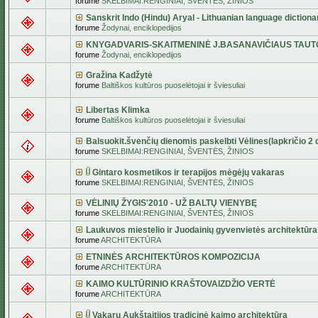
forume
SKELBIMAI:RENGINIAI, ŠVENTĖS, ŽINIOS
Sanskrit Indo (Hindu) Aryal - Lithuanian language dictiona
forume
Žodynai, enciklopedijos
KNYGADVARIS-SKAITMENINĖ J.BASANAVIČIAUS TAUT
forume
Žodynai, enciklopedijos
Gražina Kadžytė
forume
Baltiškos kultūros puoselėtojai ir šviesuliai
Libertas Klimka
forume
Baltiškos kultūros puoselėtojai ir šviesuliai
Balsuokit.švenčių dienomis paskelbti Vėlines(lapkričio 2 d
forume
SKELBIMAI:RENGINIAI, ŠVENTĖS, ŽINIOS
Gintaro kosmetikos ir terapijos mėgėjų vakaras
forume
SKELBIMAI:RENGINIAI, ŠVENTĖS, ŽINIOS
VĖLINIŲ ŽYGIS'2010 - UŽ BALTŲ VIENYBĘ
forume
SKELBIMAI:RENGINIAI, ŠVENTĖS, ŽINIOS
Laukuvos miestelio ir Juodainių gyvenvietės architektūra
forume
ARCHITEKTŪRA
ETNINĖS ARCHITEKTŪROS KOMPOZICIJA
forume
ARCHITEKTŪRA
KAIMO KULTŪRINIO KRAŠTOVAIZDŽIO VERTĖ
forume
ARCHITEKTŪRA
Vakarų Aukštaitijos tradicinė kaimo architektūra