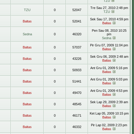
TZU
Tre Sau 27, 2010 2:48 pm
TZU
0
52047
TZU
Sek Sau 17, 2010 4:59 pm
Baltas
0
52041
Baltas
Pen Sau 08, 2010 10:25
Sedna
0
46320
pm
Sedna
Pir Gru 07, 2009 11:04 pm
Baltas
0
57037
Baltas
Sek Gru 06, 2009 2:48 am
Baltas
0
43226
Baltas
Ant Gru 01, 2009 5:16 pm
Baltas
0
50933
Baltas
Ant Gru 01, 2009 5:03 pm
Baltas
0
51441
Baltas
Ant Gru 01, 2009 4:53 pm
Baltas
0
49470
Baltas
Sek Lap 29, 2009 2:39 am
Baltas
0
48545
Baltas
Ket Lap 05, 2009 10:15 pm
Baltas
0
46171
Baltas
Pir Lap 02, 2009 2:23 pm
Baltas
0
46332
Baltas