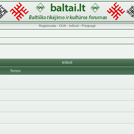
Registruotis
•
DUK
•
Ieškoti
•
Prisijungti
Ieškoti
Temos