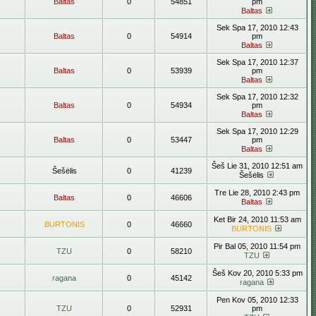
Baltas
0
54851
pm
Baltas
Sek Spa 17, 2010 12:43
Baltas
0
54914
pm
Baltas
Sek Spa 17, 2010 12:37
Baltas
0
53939
pm
Baltas
Sek Spa 17, 2010 12:32
Baltas
0
54934
pm
Baltas
Sek Spa 17, 2010 12:29
Baltas
0
53447
pm
Baltas
Šeš Lie 31, 2010 12:51 am
Šešėlis
0
41239
Šešėlis
Tre Lie 28, 2010 2:43 pm
Baltas
0
46606
Baltas
Ket Bir 24, 2010 11:53 am
BURTONIS
0
46660
BURTONIS
Pir Bal 05, 2010 11:54 pm
TZU
0
58210
TZU
Šeš Kov 20, 2010 5:33 pm
ragana
0
45142
ragana
Pen Kov 05, 2010 12:33
TZU
0
52931
pm