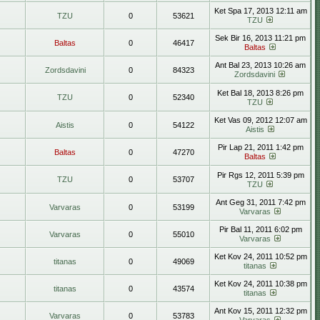
Ket Spa 17, 2013 12:11 am
TZU
0
53621
TZU
Sek Bir 16, 2013 11:21 pm
Baltas
0
46417
Baltas
Ant Bal 23, 2013 10:26 am
Zordsdavini
0
84323
Zordsdavini
Ket Bal 18, 2013 8:26 pm
TZU
0
52340
TZU
Ket Vas 09, 2012 12:07 am
Aistis
0
54122
Aistis
Pir Lap 21, 2011 1:42 pm
Baltas
0
47270
Baltas
Pir Rgs 12, 2011 5:39 pm
TZU
0
53707
TZU
Ant Geg 31, 2011 7:42 pm
Varvaras
0
53199
Varvaras
Pir Bal 11, 2011 6:02 pm
Varvaras
0
55010
Varvaras
Ket Kov 24, 2011 10:52 pm
titanas
0
49069
titanas
Ket Kov 24, 2011 10:38 pm
titanas
0
43574
titanas
Ant Kov 15, 2011 12:32 pm
Varvaras
0
53783