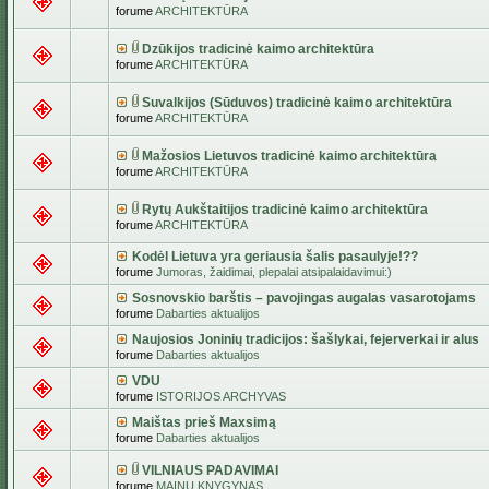
forume
ARCHITEKTŪRA
Dzūkijos tradicinė kaimo architektūra
forume
ARCHITEKTŪRA
Suvalkijos (Sūduvos) tradicinė kaimo architektūra
forume
ARCHITEKTŪRA
Mažosios Lietuvos tradicinė kaimo architektūra
forume
ARCHITEKTŪRA
Rytų Aukštaitijos tradicinė kaimo architektūra
forume
ARCHITEKTŪRA
Kodėl Lietuva yra geriausia šalis pasaulyje!??
forume
Jumoras, žaidimai, plepalai atsipalaidavimui:)
Sosnovskio barštis – pavojingas augalas vasarotojams
forume
Dabarties aktualijos
Naujosios Joninių tradicijos: šašlykai, fejerverkai ir alus
forume
Dabarties aktualijos
VDU
forume
ISTORIJOS ARCHYVAS
Maištas prieš Maxsimą
forume
Dabarties aktualijos
VILNIAUS PADAVIMAI
forume
MAINŲ KNYGYNAS