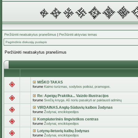
Peržiūrėti neatsakytus pranešimus
|
Peržiūrėti aktyvias temas
Pagrindinis diskusijų puslapis
Peržiūrėti neatsakytus pranešimus
MIŠKO TAKAS
forume
Kaimo turizmas, sodybos poilsiui, pramogos.
Re: Apeigų Praktika... Vaizdo iliustracijos
forume
Svečių knyga. Aš noriu pasakyti ar paklausti adminų
VIRDAINAS.Anglų-Sūduvių kalbos žodynas
forume
Žodynai, enciklopedijos
Kompiuterinės lingvistikos centras
forume
Žodynai, enciklopedijos
Lotynų-lietuvių kalbų žodynas
forume
Žodynai, enciklopedijos