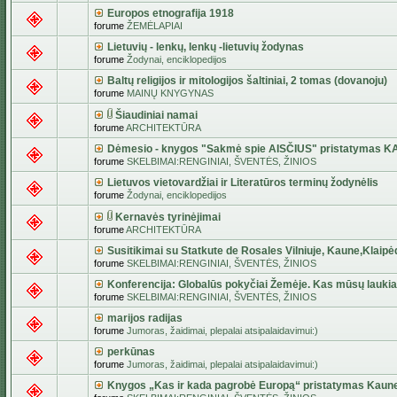
Europos etnografija 1918
forume
ŽEMĖLAPIAI
Lietuvių - lenkų, lenkų -lietuvių žodynas
forume
Žodynai, enciklopedijos
Baltų religijos ir mitologijos šaltiniai, 2 tomas (dovanoju)
forume
MAINŲ KNYGYNAS
Šiaudiniai namai
forume
ARCHITEKTŪRA
Dėmesio - knygos "Sakmė spie AISČIUS" pristatymas 
forume
SKELBIMAI:RENGINIAI, ŠVENTĖS, ŽINIOS
Lietuvos vietovardžiai ir Literatūros terminų žodynėlis
forume
Žodynai, enciklopedijos
Kernavės tyrinėjimai
forume
ARCHITEKTŪRA
Susitikimai su Statkute de Rosales Vilniuje, Kaune,Klaipė
forume
SKELBIMAI:RENGINIAI, ŠVENTĖS, ŽINIOS
Konferencija: Globalūs pokyčiai Žemėje. Kas mūsų lauki
forume
SKELBIMAI:RENGINIAI, ŠVENTĖS, ŽINIOS
marijos radijas
forume
Jumoras, žaidimai, plepalai atsipalaidavimui:)
perkūnas
forume
Jumoras, žaidimai, plepalai atsipalaidavimui:)
Knygos „Kas ir kada pagrobė Europą“ pristatymas Kaun