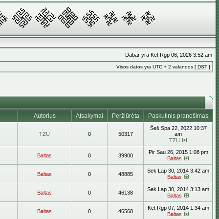
Dabar yra Ket Rgp 06, 2026 3:52 am
Visos datos yra UTC + 2 valandos [
DST
]
Autorius
Atsakymai
Peržiūrėta
Paskutinis pranešimas
Šeš Spa 22, 2022 10:37
TZU
0
50317
am
TZU
Pir Sau 26, 2015 1:08 pm
Baltas
0
39900
Baltas
Sek Lap 30, 2014 3:42 am
Baltas
0
48885
Baltas
Sek Lap 30, 2014 3:13 am
Baltas
0
46138
Baltas
Ket Rgp 07, 2014 1:34 am
Baltas
0
46568
Baltas