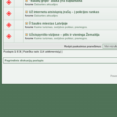
"kiaulių gripo" ataka yra suplanuota
forume
Dabarties aktualijos
Už internetu atsisiųstą įrašą – į policijos rankas
forume
Dabarties aktualijos
Saulės miestas Latvijoje
forume
Kaimo turizmas, sodybos poilsiui, pramogos.
Užsispyrėlio vizijose – pilis ir vieninga Žemaitija
forume
Kaimo turizmas, sodybos poilsiui, pramogos.
Rodyti paskutinius pranešimus:
Puslapis
1
iš
3
[ Paieška rado 114 atitikmenis(ų) ]
Pagrindinis diskusijų puslapis
Powe