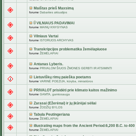
Maištas prieš Maxsimą
forume
Dabarties aktualijos
VILNIAUS PADAVIMAI
forume
MAINŲ KNYGYNAS
Vilniaus Vartai
forume
ISTORIJOS ARCHYVAS
Transkripcijos problematika žemėlapiuose
forume
ŽEMĖLAPIAI
Antanas Lyberis.
forume
PRIVALOM ŠIUOS ŽMONES GERBTI IR ATSIMINTI
Lietuviškų rimų paieška poetams
forume
VARINĖ POEZIJA, kūryba, miniatiūros
PRIVALOT prisidėti prie klimato kaitos mažinimo
forume
GAMTA, gamtosauga
Zarasai (Ežerėnai) ir jų įkūrėjai sėliai
forume
ŽODŽIŲ BYLOS
Tabula Peutingeriana
forume
ŽEMĖLAPIAI
illustrating maps from the Ancient Period:6,200 B.C. to 400
forume
ŽEMĖLAPIAI