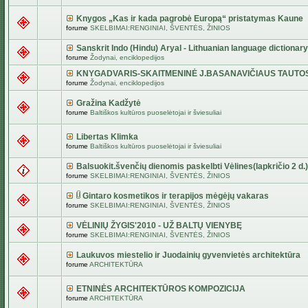
Knygos „Kas ir kada pagrobė Europą“ pristatymas Kaune
forume
SKELBIMAI:RENGINIAI, ŠVENTĖS, ŽINIOS
Sanskrit Indo (Hindu) Aryal - Lithuanian language dictionary
forume
Žodynai, enciklopedijos
KNYGADVARIS-SKAITMENINĖ J.BASANAVIČIAUS TAUTO
forume
Žodynai, enciklopedijos
Gražina Kadžytė
forume
Baltiškos kultūros puoselėtojai ir šviesuliai
Libertas Klimka
forume
Baltiškos kultūros puoselėtojai ir šviesuliai
Balsuokit.švenčių dienomis paskelbti Vėlines(lapkričio 2 d.)
forume
SKELBIMAI:RENGINIAI, ŠVENTĖS, ŽINIOS
Gintaro kosmetikos ir terapijos mėgėjų vakaras
forume
SKELBIMAI:RENGINIAI, ŠVENTĖS, ŽINIOS
VĖLINIŲ ŽYGIS'2010 - UŽ BALTŲ VIENYBĘ
forume
SKELBIMAI:RENGINIAI, ŠVENTĖS, ŽINIOS
Laukuvos miestelio ir Juodainių gyvenvietės architektūra
forume
ARCHITEKTŪRA
ETNINĖS ARCHITEKTŪROS KOMPOZICIJA
forume
ARCHITEKTŪRA