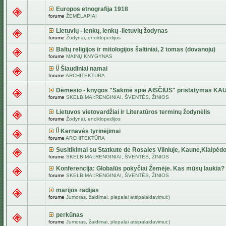
Europos etnografija 1918
forume
ŽEMĖLAPIAI
Lietuvių - lenkų, lenkų -lietuvių žodynas
forume
Žodynai, enciklopedijos
Baltų religijos ir mitologijos šaltiniai, 2 tomas (dovanoju)
forume
MAINŲ KNYGYNAS
Šiaudiniai namai
forume
ARCHITEKTŪRA
Dėmesio - knygos "Sakmė spie AISČIUS" pristatymas KA
forume
SKELBIMAI:RENGINIAI, ŠVENTĖS, ŽINIOS
Lietuvos vietovardžiai ir Literatūros terminų žodynėlis
forume
Žodynai, enciklopedijos
Kernavės tyrinėjimai
forume
ARCHITEKTŪRA
Susitikimai su Statkute de Rosales Vilniuje, Kaune,Klaipėdo
forume
SKELBIMAI:RENGINIAI, ŠVENTĖS, ŽINIOS
Konferencija: Globalūs pokyčiai Žemėje. Kas mūsų laukia?
forume
SKELBIMAI:RENGINIAI, ŠVENTĖS, ŽINIOS
marijos radijas
forume
Jumoras, žaidimai, plepalai atsipalaidavimui:)
perkūnas
forume
Jumoras, žaidimai, plepalai atsipalaidavimui:)