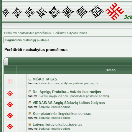
Peržiūrėti neatsakytus pranešimus
|
Peržiūrėti aktyvias temas
Pagrindinis diskusijų puslapis
Peržiūrėti neatsakytus pranešimus
Temos
MIŠKO TAKAS
forume
Kaimo turizmas, sodybos poilsiui, pramogos.
Re: Apeigų Praktika... Vaizdo iliustracijos
forume
Svečių knyga. Aš noriu pasakyti ar paklausti adminų
VIRDAINAS.Anglų-Sūduvių kalbos žodynas
forume
Žodynai, enciklopedijos
Kompiuterinės lingvistikos centras
forume
Žodynai, enciklopedijos
Lotynų-lietuvių kalbų žodynas
forume
Žodynai, enciklopedijos