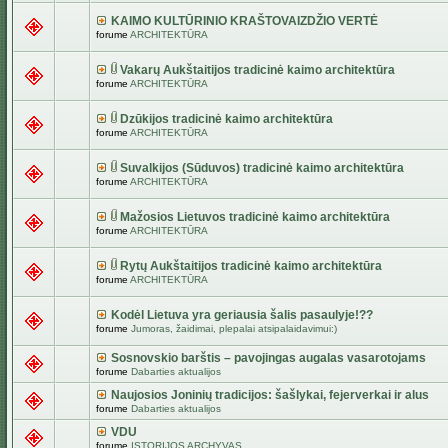
KAIMO KULTŪRINIO KRAŠTOVAIZDŽIO VERTĖ
forume
ARCHITEKTŪRA
Vakarų Aukštaitijos tradicinė kaimo architektūra
forume
ARCHITEKTŪRA
Dzūkijos tradicinė kaimo architektūra
forume
ARCHITEKTŪRA
Suvalkijos (Sūduvos) tradicinė kaimo architektūra
forume
ARCHITEKTŪRA
Mažosios Lietuvos tradicinė kaimo architektūra
forume
ARCHITEKTŪRA
Rytų Aukštaitijos tradicinė kaimo architektūra
forume
ARCHITEKTŪRA
Kodėl Lietuva yra geriausia šalis pasaulyje!??
forume
Jumoras, žaidimai, plepalai atsipalaidavimui:)
Sosnovskio barštis – pavojingas augalas vasarotojams
forume
Dabarties aktualijos
Naujosios Joninių tradicijos: šašlykai, fejerverkai ir alus
forume
Dabarties aktualijos
VDU
forume
ISTORIJOS ARCHYVAS