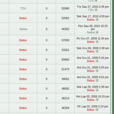
TZU
Tre Sau 27, 2010 2:48 pm
TZU
0
52080
TZU
Sek Sau 17, 2010 4:59 pm
Baltas
0
52062
Baltas
Pen Sau 08, 2010 10:25
Sedna
0
46352
pm
Sedna
Pir Gru 07, 2009 11:04 pm
Baltas
0
57059
Baltas
Sek Gru 06, 2009 2:48 am
Baltas
0
43261
Baltas
Ant Gru 01, 2009 5:16 pm
Baltas
0
50960
Baltas
Ant Gru 01, 2009 5:03 pm
Baltas
0
51473
Baltas
Ant Gru 01, 2009 4:53 pm
Baltas
0
49501
Baltas
Sek Lap 29, 2009 2:39 am
Baltas
0
48592
Baltas
Ket Lap 05, 2009 10:15 pm
Baltas
0
46214
Baltas
Pir Lap 02, 2009 2:23 pm
Baltas
0
46359
Baltas