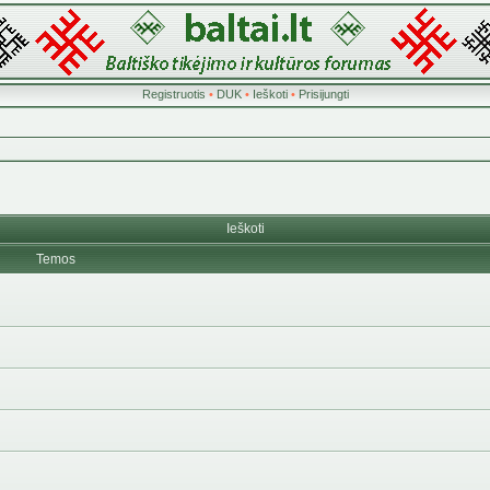
Registruotis
•
DUK
•
Ieškoti
•
Prisijungti
Ieškoti
Temos