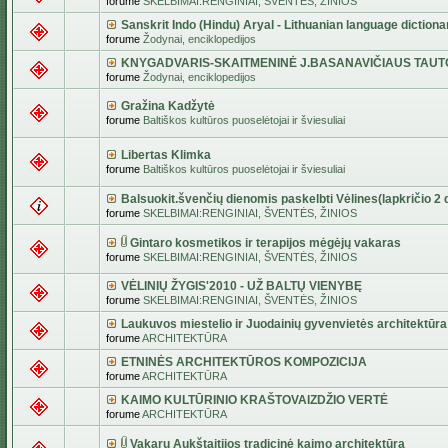
forume
SKELBIMAI:RENGINIAI, ŠVENTĖS, ŽINIOS
Sanskrit Indo (Hindu) Aryal - Lithuanian language dictiona
forume
Žodynai, enciklopedijos
KNYGADVARIS-SKAITMENINĖ J.BASANAVIČIAUS TAUT
forume
Žodynai, enciklopedijos
Gražina Kadžytė
forume
Baltiškos kultūros puoselėtojai ir šviesuliai
Libertas Klimka
forume
Baltiškos kultūros puoselėtojai ir šviesuliai
Balsuokit.švenčių dienomis paskelbti Vėlines(lapkričio 2 d
forume
SKELBIMAI:RENGINIAI, ŠVENTĖS, ŽINIOS
Gintaro kosmetikos ir terapijos mėgėjų vakaras
forume
SKELBIMAI:RENGINIAI, ŠVENTĖS, ŽINIOS
VĖLINIŲ ŽYGIS'2010 - UŽ BALTŲ VIENYBĘ
forume
SKELBIMAI:RENGINIAI, ŠVENTĖS, ŽINIOS
Laukuvos miestelio ir Juodainių gyvenvietės architektūra
forume
ARCHITEKTŪRA
ETNINĖS ARCHITEKTŪROS KOMPOZICIJA
forume
ARCHITEKTŪRA
KAIMO KULTŪRINIO KRAŠTOVAIZDŽIO VERTĖ
forume
ARCHITEKTŪRA
Vakarų Aukštaitijos tradicinė kaimo architektūra