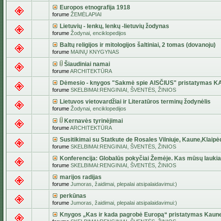
Europos etnografija 1918
forume
ŽEMĖLAPIAI
Lietuvių - lenkų, lenkų -lietuvių žodynas
forume
Žodynai, enciklopedijos
Baltų religijos ir mitologijos šaltiniai, 2 tomas (dovanoju)
forume
MAINŲ KNYGYNAS
Šiaudiniai namai
forume
ARCHITEKTŪRA
Dėmesio - knygos "Sakmė spie AISČIUS" pristatymas 
forume
SKELBIMAI:RENGINIAI, ŠVENTĖS, ŽINIOS
Lietuvos vietovardžiai ir Literatūros terminų žodynėlis
forume
Žodynai, enciklopedijos
Kernavės tyrinėjimai
forume
ARCHITEKTŪRA
Susitikimai su Statkute de Rosales Vilniuje, Kaune,Klaipė
forume
SKELBIMAI:RENGINIAI, ŠVENTĖS, ŽINIOS
Konferencija: Globalūs pokyčiai Žemėje. Kas mūsų lauki
forume
SKELBIMAI:RENGINIAI, ŠVENTĖS, ŽINIOS
marijos radijas
forume
Jumoras, žaidimai, plepalai atsipalaidavimui:)
perkūnas
forume
Jumoras, žaidimai, plepalai atsipalaidavimui:)
Knygos „Kas ir kada pagrobė Europą“ pristatymas Kaun