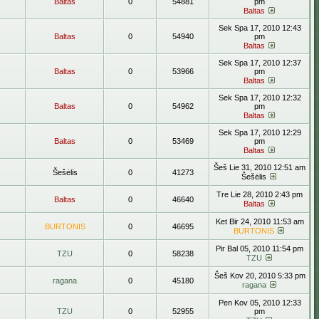
Baltas
0
54881
pm
Baltas
Sek Spa 17, 2010 12:43
Baltas
0
54940
pm
Baltas
Sek Spa 17, 2010 12:37
Baltas
0
53966
pm
Baltas
Sek Spa 17, 2010 12:32
Baltas
0
54962
pm
Baltas
Sek Spa 17, 2010 12:29
Baltas
0
53469
pm
Baltas
Šeš Lie 31, 2010 12:51 am
Šešėlis
0
41273
Šešėlis
Tre Lie 28, 2010 2:43 pm
Baltas
0
46640
Baltas
Ket Bir 24, 2010 11:53 am
BURTONIS
0
46695
BURTONIS
Pir Bal 05, 2010 11:54 pm
TZU
0
58238
TZU
Šeš Kov 20, 2010 5:33 pm
ragana
0
45180
ragana
Pen Kov 05, 2010 12:33
TZU
0
52955
pm