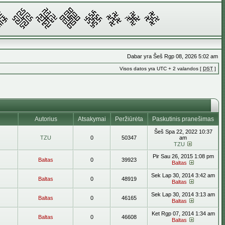
Dabar yra Šeš Rgp 08, 2026 5:02 am
Visos datos yra UTC + 2 valandos [
DST
]
Autorius
Atsakymai
Peržiūrėta
Paskutinis pranešimas
Šeš Spa 22, 2022 10:37
TZU
0
50347
am
TZU
Pir Sau 26, 2015 1:08 pm
Baltas
0
39923
Baltas
Sek Lap 30, 2014 3:42 am
Baltas
0
48919
Baltas
Sek Lap 30, 2014 3:13 am
Baltas
0
46165
Baltas
Ket Rgp 07, 2014 1:34 am
Baltas
0
46608
Baltas