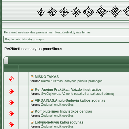
Peržiūrėti neatsakytus pranešimus
|
Peržiūrėti aktyvias temas
Pagrindinis diskusijų puslapis
Peržiūrėti neatsakytus pranešimus
MIŠKO TAKAS
forume
Kaimo turizmas, sodybos poilsiui, pramogos.
Re: Apeigų Praktika... Vaizdo iliustracijos
forume
Svečių knyga. Aš noriu pasakyti ar paklausti adminų
VIRDAINAS.Anglų-Sūduvių kalbos žodynas
forume
Žodynai, enciklopedijos
Kompiuterinės lingvistikos centras
forume
Žodynai, enciklopedijos
Lotynų-lietuvių kalbų žodynas
forume
Žodynai, enciklopedijos