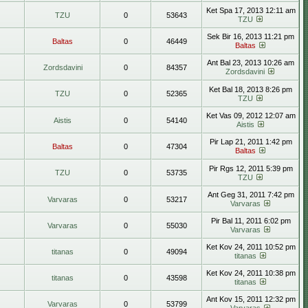
Ket Spa 17, 2013 12:11 am
TZU
0
53643
TZU
Sek Bir 16, 2013 11:21 pm
Baltas
0
46449
Baltas
Ant Bal 23, 2013 10:26 am
Zordsdavini
0
84357
Zordsdavini
Ket Bal 18, 2013 8:26 pm
TZU
0
52365
TZU
Ket Vas 09, 2012 12:07 am
Aistis
0
54140
Aistis
Pir Lap 21, 2011 1:42 pm
Baltas
0
47304
Baltas
Pir Rgs 12, 2011 5:39 pm
TZU
0
53735
TZU
Ant Geg 31, 2011 7:42 pm
Varvaras
0
53217
Varvaras
Pir Bal 11, 2011 6:02 pm
Varvaras
0
55030
Varvaras
Ket Kov 24, 2011 10:52 pm
titanas
0
49094
titanas
Ket Kov 24, 2011 10:38 pm
titanas
0
43598
titanas
Ant Kov 15, 2011 12:32 pm
Varvaras
0
53799