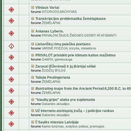
Vilniaus Vartai
forume
ISTORIJOS ARCHYVAS
Transkripcijos problematika žemėlapiuose
forume
ŽEMĖLAPIAI
Antanas Lyberis.
forume
PRIVALOM ŠIUOS ŽMONES GERBTI IR ATSIMINTI
Lietuviškų rimų paieška poetams
forume
VARINĖ POEZIJA, kūryba, miniatiūros
PRIVALOT prisidėti prie klimato kaitos mažinimo
forume
GAMTA, gamtosauga
Zarasai (Ežerėnai) ir jų įkūrėjai sėliai
forume
ŽODŽIŲ BYLOS
Tabula Peutingeriana
forume
ŽEMĖLAPIAI
illustrating maps from the Ancient Period:6,200 B.C. to 4
forume
ŽEMĖLAPIAI
"kiaulių gripo" ataka yra suplanuota
forume
Dabarties aktualijos
Už internetu atsisiųstą įrašą – į policijos rankas
forume
Dabarties aktualijos
Saulės miestas Latvijoje
forume
Kaimo turizmas, sodybos poilsiui, pramogos.