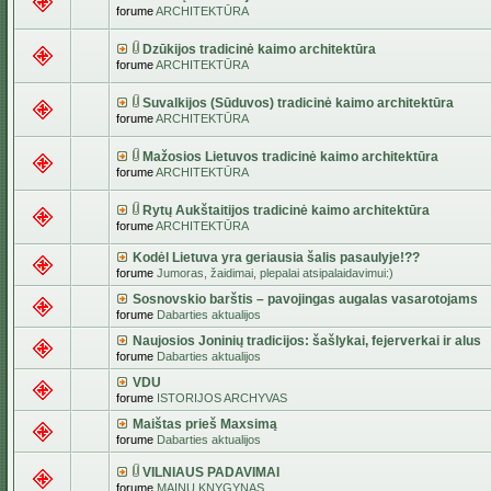
forume
ARCHITEKTŪRA
Dzūkijos tradicinė kaimo architektūra
forume
ARCHITEKTŪRA
Suvalkijos (Sūduvos) tradicinė kaimo architektūra
forume
ARCHITEKTŪRA
Mažosios Lietuvos tradicinė kaimo architektūra
forume
ARCHITEKTŪRA
Rytų Aukštaitijos tradicinė kaimo architektūra
forume
ARCHITEKTŪRA
Kodėl Lietuva yra geriausia šalis pasaulyje!??
forume
Jumoras, žaidimai, plepalai atsipalaidavimui:)
Sosnovskio barštis – pavojingas augalas vasarotojams
forume
Dabarties aktualijos
Naujosios Joninių tradicijos: šašlykai, fejerverkai ir alus
forume
Dabarties aktualijos
VDU
forume
ISTORIJOS ARCHYVAS
Maištas prieš Maxsimą
forume
Dabarties aktualijos
VILNIAUS PADAVIMAI
forume
MAINŲ KNYGYNAS