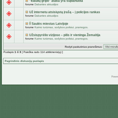
"kiaulių gripo" ataka yra suplanuota
forume
Dabarties aktualijos
Už internetu atsisiųstą įrašą – į policijos rankas
forume
Dabarties aktualijos
Saulės miestas Latvijoje
forume
Kaimo turizmas, sodybos poilsiui, pramogos.
Užsispyrėlio vizijose – pilis ir vieninga Žemaitija
forume
Kaimo turizmas, sodybos poilsiui, pramogos.
Rodyti paskutinius pranešimus:
Puslapis
1
iš
3
[ Paieška rado 114 atitikmenis(ų) ]
Pagrindinis diskusijų puslapis
Powe