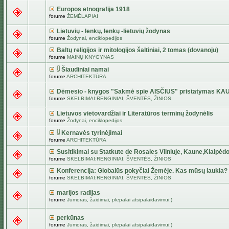
Europos etnografija 1918
forume
ŽEMĖLAPIAI
Lietuvių - lenkų, lenkų -lietuvių žodynas
forume
Žodynai, enciklopedijos
Baltų religijos ir mitologijos šaltiniai, 2 tomas (dovanoju)
forume
MAINŲ KNYGYNAS
Šiaudiniai namai
forume
ARCHITEKTŪRA
Dėmesio - knygos "Sakmė spie AISČIUS" pristatymas KA
forume
SKELBIMAI:RENGINIAI, ŠVENTĖS, ŽINIOS
Lietuvos vietovardžiai ir Literatūros terminų žodynėlis
forume
Žodynai, enciklopedijos
Kernavės tyrinėjimai
forume
ARCHITEKTŪRA
Susitikimai su Statkute de Rosales Vilniuje, Kaune,Klaipėdo
forume
SKELBIMAI:RENGINIAI, ŠVENTĖS, ŽINIOS
Konferencija: Globalūs pokyčiai Žemėje. Kas mūsų laukia?
forume
SKELBIMAI:RENGINIAI, ŠVENTĖS, ŽINIOS
marijos radijas
forume
Jumoras, žaidimai, plepalai atsipalaidavimui:)
perkūnas
forume
Jumoras, žaidimai, plepalai atsipalaidavimui:)