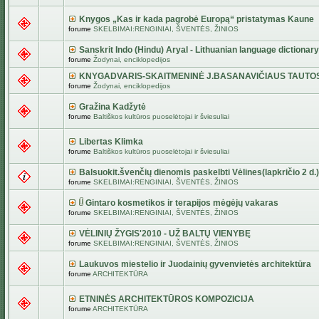
Knygos „Kas ir kada pagrobė Europą“ pristatymas Kaune
forume
SKELBIMAI:RENGINIAI, ŠVENTĖS, ŽINIOS
Sanskrit Indo (Hindu) Aryal - Lithuanian language dictionary
forume
Žodynai, enciklopedijos
KNYGADVARIS-SKAITMENINĖ J.BASANAVIČIAUS TAUTO
forume
Žodynai, enciklopedijos
Gražina Kadžytė
forume
Baltiškos kultūros puoselėtojai ir šviesuliai
Libertas Klimka
forume
Baltiškos kultūros puoselėtojai ir šviesuliai
Balsuokit.švenčių dienomis paskelbti Vėlines(lapkričio 2 d.)
forume
SKELBIMAI:RENGINIAI, ŠVENTĖS, ŽINIOS
Gintaro kosmetikos ir terapijos mėgėjų vakaras
forume
SKELBIMAI:RENGINIAI, ŠVENTĖS, ŽINIOS
VĖLINIŲ ŽYGIS'2010 - UŽ BALTŲ VIENYBĘ
forume
SKELBIMAI:RENGINIAI, ŠVENTĖS, ŽINIOS
Laukuvos miestelio ir Juodainių gyvenvietės architektūra
forume
ARCHITEKTŪRA
ETNINĖS ARCHITEKTŪROS KOMPOZICIJA
forume
ARCHITEKTŪRA