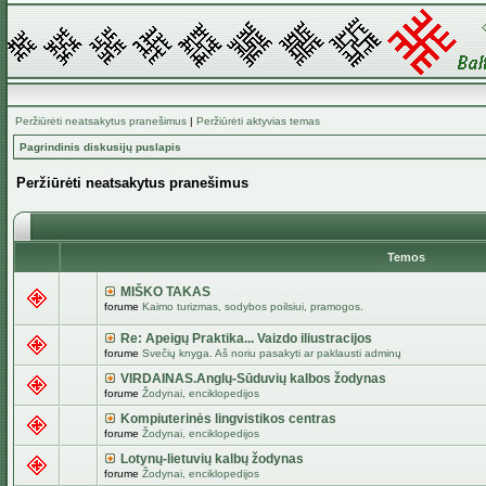
Peržiūrėti neatsakytus pranešimus
|
Peržiūrėti aktyvias temas
Pagrindinis diskusijų puslapis
Peržiūrėti neatsakytus pranešimus
Temos
MIŠKO TAKAS
forume
Kaimo turizmas, sodybos poilsiui, pramogos.
Re: Apeigų Praktika... Vaizdo iliustracijos
forume
Svečių knyga. Aš noriu pasakyti ar paklausti adminų
VIRDAINAS.Anglų-Sūduvių kalbos žodynas
forume
Žodynai, enciklopedijos
Kompiuterinės lingvistikos centras
forume
Žodynai, enciklopedijos
Lotynų-lietuvių kalbų žodynas
forume
Žodynai, enciklopedijos