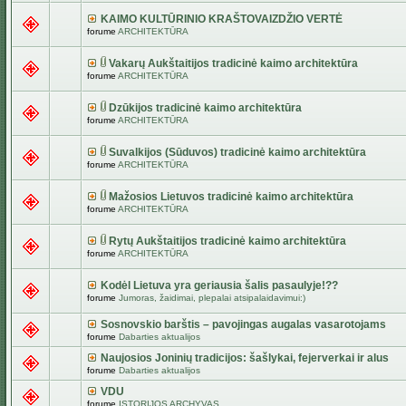
KAIMO KULTŪRINIO KRAŠTOVAIZDŽIO VERTĖ
forume
ARCHITEKTŪRA
Vakarų Aukštaitijos tradicinė kaimo architektūra
forume
ARCHITEKTŪRA
Dzūkijos tradicinė kaimo architektūra
forume
ARCHITEKTŪRA
Suvalkijos (Sūduvos) tradicinė kaimo architektūra
forume
ARCHITEKTŪRA
Mažosios Lietuvos tradicinė kaimo architektūra
forume
ARCHITEKTŪRA
Rytų Aukštaitijos tradicinė kaimo architektūra
forume
ARCHITEKTŪRA
Kodėl Lietuva yra geriausia šalis pasaulyje!??
forume
Jumoras, žaidimai, plepalai atsipalaidavimui:)
Sosnovskio barštis – pavojingas augalas vasarotojams
forume
Dabarties aktualijos
Naujosios Joninių tradicijos: šašlykai, fejerverkai ir alus
forume
Dabarties aktualijos
VDU
forume
ISTORIJOS ARCHYVAS