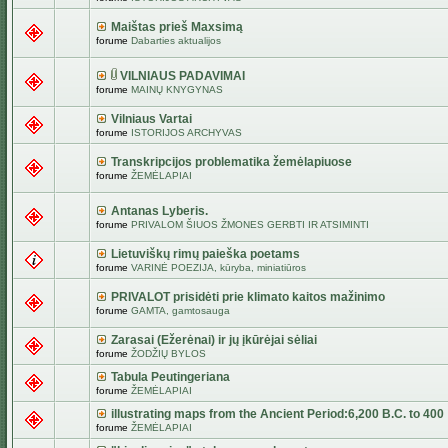
Maištas prieš Maxsimą
forume
Dabarties aktualijos
VILNIAUS PADAVIMAI
forume
MAINŲ KNYGYNAS
Vilniaus Vartai
forume
ISTORIJOS ARCHYVAS
Transkripcijos problematika žemėlapiuose
forume
ŽEMĖLAPIAI
Antanas Lyberis.
forume
PRIVALOM ŠIUOS ŽMONES GERBTI IR ATSIMINTI
Lietuviškų rimų paieška poetams
forume
VARINĖ POEZIJA, kūryba, miniatiūros
PRIVALOT prisidėti prie klimato kaitos mažinimo
forume
GAMTA, gamtosauga
Zarasai (Ežerėnai) ir jų įkūrėjai sėliai
forume
ŽODŽIŲ BYLOS
Tabula Peutingeriana
forume
ŽEMĖLAPIAI
illustrating maps from the Ancient Period:6,200 B.C. to 400
forume
ŽEMĖLAPIAI