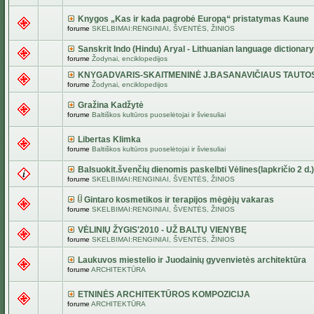
Knygos „Kas ir kada pagrobė Europą“ pristatymas Kaune
forume
SKELBIMAI:RENGINIAI, ŠVENTĖS, ŽINIOS
Sanskrit Indo (Hindu) Aryal - Lithuanian language dictionary
forume
Žodynai, enciklopedijos
KNYGADVARIS-SKAITMENINĖ J.BASANAVIČIAUS TAUTO
forume
Žodynai, enciklopedijos
Gražina Kadžytė
forume
Baltiškos kultūros puoselėtojai ir šviesuliai
Libertas Klimka
forume
Baltiškos kultūros puoselėtojai ir šviesuliai
Balsuokit.švenčių dienomis paskelbti Vėlines(lapkričio 2 d.)
forume
SKELBIMAI:RENGINIAI, ŠVENTĖS, ŽINIOS
Gintaro kosmetikos ir terapijos mėgėjų vakaras
forume
SKELBIMAI:RENGINIAI, ŠVENTĖS, ŽINIOS
VĖLINIŲ ŽYGIS'2010 - UŽ BALTŲ VIENYBĘ
forume
SKELBIMAI:RENGINIAI, ŠVENTĖS, ŽINIOS
Laukuvos miestelio ir Juodainių gyvenvietės architektūra
forume
ARCHITEKTŪRA
ETNINĖS ARCHITEKTŪROS KOMPOZICIJA
forume
ARCHITEKTŪRA