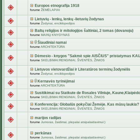
Europos etnografija 1918
forume
ŽEMĖLAPIAI
Lietuvių - lenkų, lenkų -lietuvių žodynas
forume
Žodynai, enciklopedijos
Baltų religijos ir mitologijos šaltiniai, 2 tomas (dovanoju)
forume
MAINŲ KNYGYNAS
Šiaudiniai namai
forume
ARCHITEKTŪRA
Dėmesio - knygos "Sakmė spie AISČIUS" pristatymas KA
forume
SKELBIMAI:RENGINIAI, ŠVENTĖS, ŽINIOS
Lietuvos vietovardžiai ir Literatūros terminų žodynėlis
forume
Žodynai, enciklopedijos
Kernavės tyrinėjimai
forume
ARCHITEKTŪRA
Susitikimai su Statkute de Rosales Vilniuje, Kaune,Klaipėdo
forume
SKELBIMAI:RENGINIAI, ŠVENTĖS, ŽINIOS
Konferencija: Globalūs pokyčiai Žemėje. Kas mūsų laukia?
forume
SKELBIMAI:RENGINIAI, ŠVENTĖS, ŽINIOS
marijos radijas
forume
Jumoras, žaidimai, plepalai atsipalaidavimui:)
perkūnas
forume
Jumoras, žaidimai, plepalai atsipalaidavimui:)