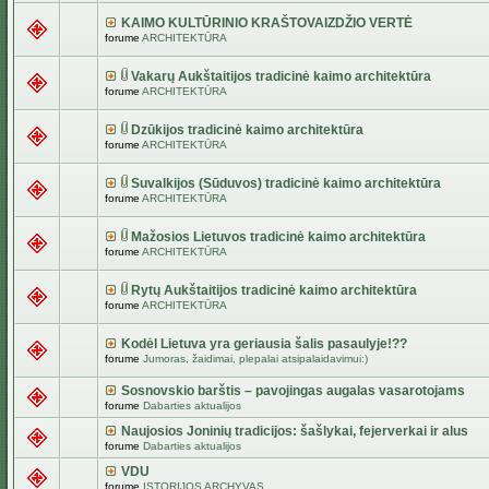
KAIMO KULTŪRINIO KRAŠTOVAIZDŽIO VERTĖ
forume
ARCHITEKTŪRA
Vakarų Aukštaitijos tradicinė kaimo architektūra
forume
ARCHITEKTŪRA
Dzūkijos tradicinė kaimo architektūra
forume
ARCHITEKTŪRA
Suvalkijos (Sūduvos) tradicinė kaimo architektūra
forume
ARCHITEKTŪRA
Mažosios Lietuvos tradicinė kaimo architektūra
forume
ARCHITEKTŪRA
Rytų Aukštaitijos tradicinė kaimo architektūra
forume
ARCHITEKTŪRA
Kodėl Lietuva yra geriausia šalis pasaulyje!??
forume
Jumoras, žaidimai, plepalai atsipalaidavimui:)
Sosnovskio barštis – pavojingas augalas vasarotojams
forume
Dabarties aktualijos
Naujosios Joninių tradicijos: šašlykai, fejerverkai ir alus
forume
Dabarties aktualijos
VDU
forume
ISTORIJOS ARCHYVAS