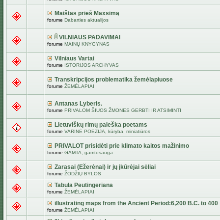
Maištas prieš Maxsimą
forume
Dabarties aktualijos
VILNIAUS PADAVIMAI
forume
MAINŲ KNYGYNAS
Vilniaus Vartai
forume
ISTORIJOS ARCHYVAS
Transkripcijos problematika žemėlapiuose
forume
ŽEMĖLAPIAI
Antanas Lyberis.
forume
PRIVALOM ŠIUOS ŽMONES GERBTI IR ATSIMINTI
Lietuviškų rimų paieška poetams
forume
VARINĖ POEZIJA, kūryba, miniatiūros
PRIVALOT prisidėti prie klimato kaitos mažinimo
forume
GAMTA, gamtosauga
Zarasai (Ežerėnai) ir jų įkūrėjai sėliai
forume
ŽODŽIŲ BYLOS
Tabula Peutingeriana
forume
ŽEMĖLAPIAI
illustrating maps from the Ancient Period:6,200 B.C. to 400
forume
ŽEMĖLAPIAI