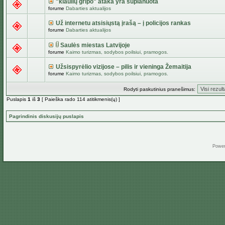
"kiaulių gripo" ataka yra suplanuota
forume
Dabarties aktualijos
Už internetu atsisiųstą įrašą – į policijos rankas
forume
Dabarties aktualijos
Saulės miestas Latvijoje
forume
Kaimo turizmas, sodybos poilsiui, pramogos.
Užsispyrėlio vizijose – pilis ir vieninga Žemaitija
forume
Kaimo turizmas, sodybos poilsiui, pramogos.
Rodyti paskutinius pranešimus:
Puslapis
1
iš
3
[ Paieška rado 114 atitikmenis(ų) ]
Pagrindinis diskusijų puslapis
Powe