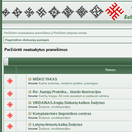
Peržiūrėti neatsakytus pranešimus
|
Peržiūrėti aktyvias temas
Pagrindinis diskusijų puslapis
Peržiūrėti neatsakytus pranešimus
Temos
MIŠKO TAKAS
forume
Kaimo turizmas, sodybos poilsiui, pramogos.
Re: Apeigų Praktika... Vaizdo iliustracijos
forume
Svečių knyga. Aš noriu pasakyti ar paklausti adminų
VIRDAINAS.Anglų-Sūduvių kalbos žodynas
forume
Žodynai, enciklopedijos
Kompiuterinės lingvistikos centras
forume
Žodynai, enciklopedijos
Lotynų-lietuvių kalbų žodynas
forume
Žodynai, enciklopedijos