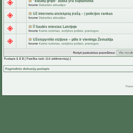
"kiaulių gripo" ataka yra suplanuota
forume
Dabarties aktualijos
Už internetu atsisiųstą įrašą – į policijos rankas
forume
Dabarties aktualijos
Saulės miestas Latvijoje
forume
Kaimo turizmas, sodybos poilsiui, pramogos.
Užsispyrėlio vizijose – pilis ir vieninga Žemaitija
forume
Kaimo turizmas, sodybos poilsiui, pramogos.
Rodyti paskutinius pranešimus:
Puslapis
1
iš
3
[ Paieška rado 114 atitikmenis(ų) ]
Pagrindinis diskusijų puslapis
Powe