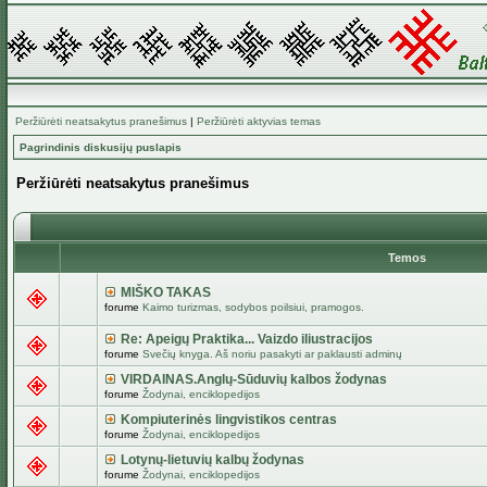
Peržiūrėti neatsakytus pranešimus
|
Peržiūrėti aktyvias temas
Pagrindinis diskusijų puslapis
Peržiūrėti neatsakytus pranešimus
Temos
MIŠKO TAKAS
forume
Kaimo turizmas, sodybos poilsiui, pramogos.
Re: Apeigų Praktika... Vaizdo iliustracijos
forume
Svečių knyga. Aš noriu pasakyti ar paklausti adminų
VIRDAINAS.Anglų-Sūduvių kalbos žodynas
forume
Žodynai, enciklopedijos
Kompiuterinės lingvistikos centras
forume
Žodynai, enciklopedijos
Lotynų-lietuvių kalbų žodynas
forume
Žodynai, enciklopedijos