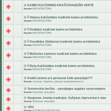
KAIMO KULTŪRINIO KRAŠTOVAIZDŽIO VERTĖ
forume
ARCHITEKTŪRA
Vakarų Aukštaitijos tradicinė kaimo architektūra
forume
ARCHITEKTŪRA
Dzūkijos tradicinė kaimo architektūra
forume
ARCHITEKTŪRA
Suvalkijos (Sūduvos) tradicinė kaimo architektūra
forume
ARCHITEKTŪRA
Mažosios Lietuvos tradicinė kaimo architektūra
forume
ARCHITEKTŪRA
Rytų Aukštaitijos tradicinė kaimo architektūra
forume
ARCHITEKTŪRA
Kodėl Lietuva yra geriausia šalis pasaulyje!??
forume
Jumoras, žaidimai, plepalai atsipalaidavimui:)
Sosnovskio barštis – pavojingas augalas vasarotojams
forume
Dabarties aktualijos
Naujosios Joninių tradicijos: šašlykai, fejerverkai ir alus
forume
Dabarties aktualijos
VDU
forume
ISTORIJOS ARCHYVAS