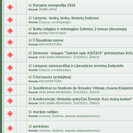
Europos etnografija 1918
forume
ŽEMĖLAPIAI
Lietuvių - lenkų, lenkų -lietuvių žodynas
forume
Žodynai, enciklopedijos
Baltų religijos ir mitologijos šaltiniai, 2 tomas (dovanoju)
forume
MAINŲ KNYGYNAS
Šiaudiniai namai
forume
ARCHITEKTŪRA
Dėmesio - knygos "Sakmė spie AISČIUS" pristatymas KA
forume
SKELBIMAI:RENGINIAI, ŠVENTĖS, ŽINIOS
Lietuvos vietovardžiai ir Literatūros terminų žodynėlis
forume
Žodynai, enciklopedijos
Kernavės tyrinėjimai
forume
ARCHITEKTŪRA
Susitikimai su Statkute de Rosales Vilniuje, Kaune,Klaipėdo
forume
SKELBIMAI:RENGINIAI, ŠVENTĖS, ŽINIOS
Konferencija: Globalūs pokyčiai Žemėje. Kas mūsų laukia?
forume
SKELBIMAI:RENGINIAI, ŠVENTĖS, ŽINIOS
marijos radijas
forume
Jumoras, žaidimai, plepalai atsipalaidavimui:)
perkūnas
forume
Jumoras, žaidimai, plepalai atsipalaidavimui:)