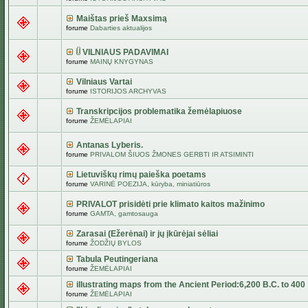
Maištas prieš Maxsimą
forume
Dabarties aktualijos
VILNIAUS PADAVIMAI
forume
MAINŲ KNYGYNAS
Vilniaus Vartai
forume
ISTORIJOS ARCHYVAS
Transkripcijos problematika žemėlapiuose
forume
ŽEMĖLAPIAI
Antanas Lyberis.
forume
PRIVALOM ŠIUOS ŽMONES GERBTI IR ATSIMINTI
Lietuviškų rimų paieška poetams
forume
VARINĖ POEZIJA, kūryba, miniatiūros
PRIVALOT prisidėti prie klimato kaitos mažinimo
forume
GAMTA, gamtosauga
Zarasai (Ežerėnai) ir jų įkūrėjai sėliai
forume
ŽODŽIŲ BYLOS
Tabula Peutingeriana
forume
ŽEMĖLAPIAI
illustrating maps from the Ancient Period:6,200 B.C. to 400
forume
ŽEMĖLAPIAI