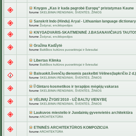
Knygos „Kas ir kada pagrobė Europą“ pristatymas Kaune
forume
SKELBIMAI:RENGINIAI, ŠVENTĖS, ŽINIOS
Sanskrit Indo (Hindu) Aryal - Lithuanian language dictionary
forume
Žodynai, enciklopedijos
KNYGADVARIS-SKAITMENINĖ J.BASANAVIČIAUS TAUTO
forume
Žodynai, enciklopedijos
Gražina Kadžytė
forume
Baltiškos kultūros puoselėtojai ir šviesuliai
Libertas Klimka
forume
Baltiškos kultūros puoselėtojai ir šviesuliai
Balsuokit.švenčių dienomis paskelbti Vėlines(lapkričio 2 d.)
forume
SKELBIMAI:RENGINIAI, ŠVENTĖS, ŽINIOS
Gintaro kosmetikos ir terapijos mėgėjų vakaras
forume
SKELBIMAI:RENGINIAI, ŠVENTĖS, ŽINIOS
VĖLINIŲ ŽYGIS'2010 - UŽ BALTŲ VIENYBĘ
forume
SKELBIMAI:RENGINIAI, ŠVENTĖS, ŽINIOS
Laukuvos miestelio ir Juodainių gyvenvietės architektūra
forume
ARCHITEKTŪRA
ETNINĖS ARCHITEKTŪROS KOMPOZICIJA
forume
ARCHITEKTŪRA