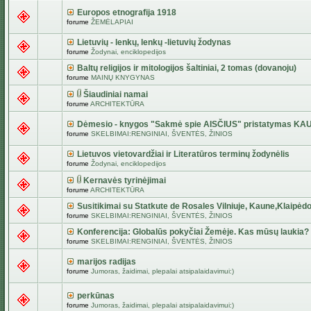
Europos etnografija 1918
forume
ŽEMĖLAPIAI
Lietuvių - lenkų, lenkų -lietuvių žodynas
forume
Žodynai, enciklopedijos
Baltų religijos ir mitologijos šaltiniai, 2 tomas (dovanoju)
forume
MAINŲ KNYGYNAS
Šiaudiniai namai
forume
ARCHITEKTŪRA
Dėmesio - knygos "Sakmė spie AISČIUS" pristatymas KA
forume
SKELBIMAI:RENGINIAI, ŠVENTĖS, ŽINIOS
Lietuvos vietovardžiai ir Literatūros terminų žodynėlis
forume
Žodynai, enciklopedijos
Kernavės tyrinėjimai
forume
ARCHITEKTŪRA
Susitikimai su Statkute de Rosales Vilniuje, Kaune,Klaipėdo
forume
SKELBIMAI:RENGINIAI, ŠVENTĖS, ŽINIOS
Konferencija: Globalūs pokyčiai Žemėje. Kas mūsų laukia?
forume
SKELBIMAI:RENGINIAI, ŠVENTĖS, ŽINIOS
marijos radijas
forume
Jumoras, žaidimai, plepalai atsipalaidavimui:)
perkūnas
forume
Jumoras, žaidimai, plepalai atsipalaidavimui:)