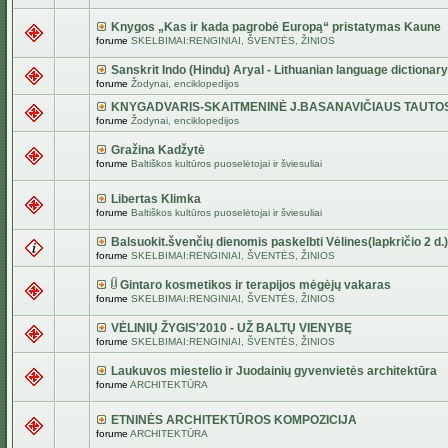
Knygos „Kas ir kada pagrobė Europą“ pristatymas Kaune
forume
SKELBIMAI:RENGINIAI, ŠVENTĖS, ŽINIOS
Sanskrit Indo (Hindu) Aryal - Lithuanian language dictionary
forume
Žodynai, enciklopedijos
KNYGADVARIS-SKAITMENINĖ J.BASANAVIČIAUS TAUTO
forume
Žodynai, enciklopedijos
Gražina Kadžytė
forume
Baltiškos kultūros puoselėtojai ir šviesuliai
Libertas Klimka
forume
Baltiškos kultūros puoselėtojai ir šviesuliai
Balsuokit.švenčių dienomis paskelbti Vėlines(lapkričio 2 d.)
forume
SKELBIMAI:RENGINIAI, ŠVENTĖS, ŽINIOS
Gintaro kosmetikos ir terapijos mėgėjų vakaras
forume
SKELBIMAI:RENGINIAI, ŠVENTĖS, ŽINIOS
VĖLINIŲ ŽYGIS'2010 - UŽ BALTŲ VIENYBĘ
forume
SKELBIMAI:RENGINIAI, ŠVENTĖS, ŽINIOS
Laukuvos miestelio ir Juodainių gyvenvietės architektūra
forume
ARCHITEKTŪRA
ETNINĖS ARCHITEKTŪROS KOMPOZICIJA
forume
ARCHITEKTŪRA