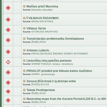
Maištas prieš Maxsimą
forume
Dabarties aktualijos
VILNIAUS PADAVIMAI
forume
MAINŲ KNYGYNAS
Vilniaus Vartai
forume
ISTORIJOS ARCHYVAS
Transkripcijos problematika žemėlapiuose
forume
ŽEMĖLAPIAI
Antanas Lyberis.
forume
PRIVALOM ŠIUOS ŽMONES GERBTI IR ATSIMINTI
Lietuviškų rimų paieška poetams
forume
VARINĖ POEZIJA, kūryba, miniatiūros
PRIVALOT prisidėti prie klimato kaitos mažinimo
forume
GAMTA, gamtosauga
Zarasai (Ežerėnai) ir jų įkūrėjai sėliai
forume
ŽODŽIŲ BYLOS
Tabula Peutingeriana
forume
ŽEMĖLAPIAI
illustrating maps from the Ancient Period:6,200 B.C. to 400
forume
ŽEMĖLAPIAI