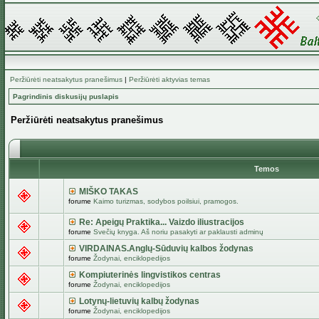
Peržiūrėti neatsakytus pranešimus
|
Peržiūrėti aktyvias temas
Pagrindinis diskusijų puslapis
Peržiūrėti neatsakytus pranešimus
Temos
MIŠKO TAKAS
forume
Kaimo turizmas, sodybos poilsiui, pramogos.
Re: Apeigų Praktika... Vaizdo iliustracijos
forume
Svečių knyga. Aš noriu pasakyti ar paklausti adminų
VIRDAINAS.Anglų-Sūduvių kalbos žodynas
forume
Žodynai, enciklopedijos
Kompiuterinės lingvistikos centras
forume
Žodynai, enciklopedijos
Lotynų-lietuvių kalbų žodynas
forume
Žodynai, enciklopedijos