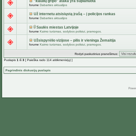
"kiaulių gripo" ataka yra suplanuota
forume
Dabarties aktualijos
Už internetu atsisiųstą įrašą – į policijos rankas
forume
Dabarties aktualijos
Saulės miestas Latvijoje
forume
Kaimo turizmas, sodybos poilsiui, pramogos.
Užsispyrėlio vizijose – pilis ir vieninga Žemaitija
forume
Kaimo turizmas, sodybos poilsiui, pramogos.
Rodyti paskutinius pranešimus:
Puslapis
1
iš
3
[ Paieška rado 114 atitikmenis(ų) ]
Pagrindinis diskusijų puslapis
Powe