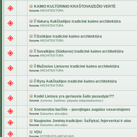
KAIMO KULTŪRINIO KRAŠTOVAIZDŽIO VERTĖ
forume
ARCHITEKTŪRA
Vakarų Aukštaitijos tradicinė kaimo architektūra
forume
ARCHITEKTŪRA
Dzūkijos tradicinė kaimo architektūra
forume
ARCHITEKTŪRA
Suvalkijos (Sūduvos) tradicinė kaimo architektūra
forume
ARCHITEKTŪRA
Mažosios Lietuvos tradicinė kaimo architektūra
forume
ARCHITEKTŪRA
Rytų Aukštaitijos tradicinė kaimo architektūra
forume
ARCHITEKTŪRA
Kodėl Lietuva yra geriausia šalis pasaulyje!??
forume
Jumoras, žaidimai, plepalai atsipalaidavimui:)
Sosnovskio barštis – pavojingas augalas vasarotojams
forume
Dabarties aktualijos
Naujosios Joninių tradicijos: šašlykai, fejerverkai ir alus
forume
Dabarties aktualijos
VDU
forume
ISTORIJOS ARCHYVAS