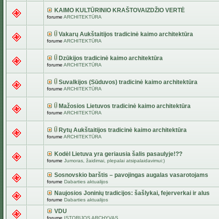
KAIMO KULTŪRINIO KRAŠTOVAIZDŽIO VERTĖ
forume
ARCHITEKTŪRA
Vakarų Aukštaitijos tradicinė kaimo architektūra
forume
ARCHITEKTŪRA
Dzūkijos tradicinė kaimo architektūra
forume
ARCHITEKTŪRA
Suvalkijos (Sūduvos) tradicinė kaimo architektūra
forume
ARCHITEKTŪRA
Mažosios Lietuvos tradicinė kaimo architektūra
forume
ARCHITEKTŪRA
Rytų Aukštaitijos tradicinė kaimo architektūra
forume
ARCHITEKTŪRA
Kodėl Lietuva yra geriausia šalis pasaulyje!??
forume
Jumoras, žaidimai, plepalai atsipalaidavimui:)
Sosnovskio barštis – pavojingas augalas vasarotojams
forume
Dabarties aktualijos
Naujosios Joninių tradicijos: šašlykai, fejerverkai ir alus
forume
Dabarties aktualijos
VDU
forume
ISTORIJOS ARCHYVAS