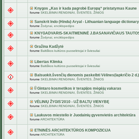
Knygos „Kas ir kada pagrobė Europą“ pristatymas Kaune
forume
SKELBIMAI:RENGINIAI, ŠVENTĖS, ŽINIOS
Sanskrit Indo (Hindu) Aryal - Lithuanian language dictionary
forume
Žodynai, enciklopedijos
KNYGADVARIS-SKAITMENINĖ J.BASANAVIČIAUS TAUTO
forume
Žodynai, enciklopedijos
Gražina Kadžytė
forume
Baltiškos kultūros puoselėtojai ir šviesuliai
Libertas Klimka
forume
Baltiškos kultūros puoselėtojai ir šviesuliai
Balsuokit.švenčių dienomis paskelbti Vėlines(lapkričio 2 d.)
forume
SKELBIMAI:RENGINIAI, ŠVENTĖS, ŽINIOS
Gintaro kosmetikos ir terapijos mėgėjų vakaras
forume
SKELBIMAI:RENGINIAI, ŠVENTĖS, ŽINIOS
VĖLINIŲ ŽYGIS'2010 - UŽ BALTŲ VIENYBĘ
forume
SKELBIMAI:RENGINIAI, ŠVENTĖS, ŽINIOS
Laukuvos miestelio ir Juodainių gyvenvietės architektūra
forume
ARCHITEKTŪRA
ETNINĖS ARCHITEKTŪROS KOMPOZICIJA
forume
ARCHITEKTŪRA