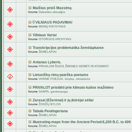
Maištas prieš Maxsimą
forume
Dabarties aktualijos
VILNIAUS PADAVIMAI
forume
MAINŲ KNYGYNAS
Vilniaus Vartai
forume
ISTORIJOS ARCHYVAS
Transkripcijos problematika žemėlapiuose
forume
ŽEMĖLAPIAI
Antanas Lyberis.
forume
PRIVALOM ŠIUOS ŽMONES GERBTI IR ATSIMINTI
Lietuviškų rimų paieška poetams
forume
VARINĖ POEZIJA, kūryba, miniatiūros
PRIVALOT prisidėti prie klimato kaitos mažinimo
forume
GAMTA, gamtosauga
Zarasai (Ežerėnai) ir jų įkūrėjai sėliai
forume
ŽODŽIŲ BYLOS
Tabula Peutingeriana
forume
ŽEMĖLAPIAI
illustrating maps from the Ancient Period:6,200 B.C. to 400
forume
ŽEMĖLAPIAI