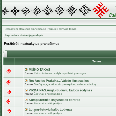
Peržiūrėti neatsakytus pranešimus
|
Peržiūrėti aktyvias temas
Pagrindinis diskusijų puslapis
Peržiūrėti neatsakytus pranešimus
Temos
MIŠKO TAKAS
forume
Kaimo turizmas, sodybos poilsiui, pramogos.
Re: Apeigų Praktika... Vaizdo iliustracijos
forume
Svečių knyga. Aš noriu pasakyti ar paklausti adminų
VIRDAINAS.Anglų-Sūduvių kalbos žodynas
forume
Žodynai, enciklopedijos
Kompiuterinės lingvistikos centras
forume
Žodynai, enciklopedijos
Lotynų-lietuvių kalbų žodynas
forume
Žodynai, enciklopedijos