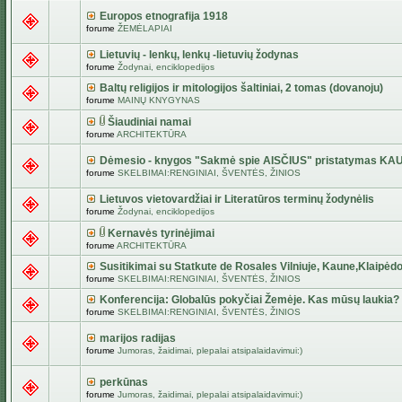
Europos etnografija 1918
forume
ŽEMĖLAPIAI
Lietuvių - lenkų, lenkų -lietuvių žodynas
forume
Žodynai, enciklopedijos
Baltų religijos ir mitologijos šaltiniai, 2 tomas (dovanoju)
forume
MAINŲ KNYGYNAS
Šiaudiniai namai
forume
ARCHITEKTŪRA
Dėmesio - knygos "Sakmė spie AISČIUS" pristatymas KA
forume
SKELBIMAI:RENGINIAI, ŠVENTĖS, ŽINIOS
Lietuvos vietovardžiai ir Literatūros terminų žodynėlis
forume
Žodynai, enciklopedijos
Kernavės tyrinėjimai
forume
ARCHITEKTŪRA
Susitikimai su Statkute de Rosales Vilniuje, Kaune,Klaipėdo
forume
SKELBIMAI:RENGINIAI, ŠVENTĖS, ŽINIOS
Konferencija: Globalūs pokyčiai Žemėje. Kas mūsų laukia?
forume
SKELBIMAI:RENGINIAI, ŠVENTĖS, ŽINIOS
marijos radijas
forume
Jumoras, žaidimai, plepalai atsipalaidavimui:)
perkūnas
forume
Jumoras, žaidimai, plepalai atsipalaidavimui:)