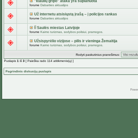
"kiaulių gripo" ataka yra suplanuota
forume
Dabarties aktualijos
Už internetu atsisiųstą įrašą – į policijos rankas
forume
Dabarties aktualijos
Saulės miestas Latvijoje
forume
Kaimo turizmas, sodybos poilsiui, pramogos.
Užsispyrėlio vizijose – pilis ir vieninga Žemaitija
forume
Kaimo turizmas, sodybos poilsiui, pramogos.
Rodyti paskutinius pranešimus:
Puslapis
1
iš
3
[ Paieška rado 114 atitikmenis(ų) ]
Pagrindinis diskusijų puslapis
Powe