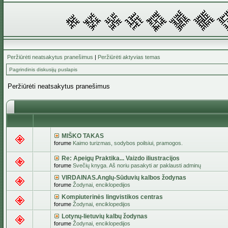
Peržiūrėti neatsakytus pranešimus
|
Peržiūrėti aktyvias temas
Pagrindinis diskusijų puslapis
Peržiūrėti neatsakytus pranešimus
MIŠKO TAKAS
forume
Kaimo turizmas, sodybos poilsiui, pramogos.
Re: Apeigų Praktika... Vaizdo iliustracijos
forume
Svečių knyga. Aš noriu pasakyti ar paklausti adminų
VIRDAINAS.Anglų-Sūduvių kalbos žodynas
forume
Žodynai, enciklopedijos
Kompiuterinės lingvistikos centras
forume
Žodynai, enciklopedijos
Lotynų-lietuvių kalbų žodynas
forume
Žodynai, enciklopedijos