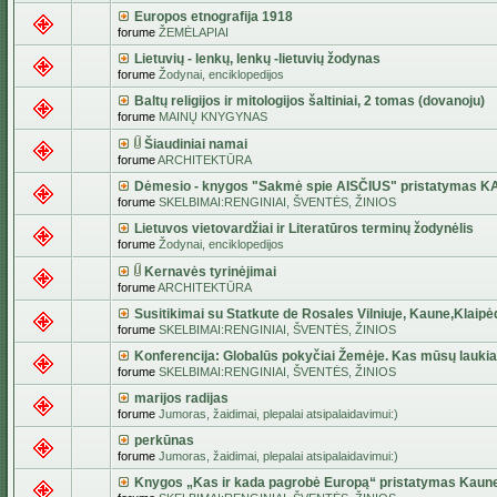
Europos etnografija 1918
forume
ŽEMĖLAPIAI
Lietuvių - lenkų, lenkų -lietuvių žodynas
forume
Žodynai, enciklopedijos
Baltų religijos ir mitologijos šaltiniai, 2 tomas (dovanoju)
forume
MAINŲ KNYGYNAS
Šiaudiniai namai
forume
ARCHITEKTŪRA
Dėmesio - knygos "Sakmė spie AISČIUS" pristatymas 
forume
SKELBIMAI:RENGINIAI, ŠVENTĖS, ŽINIOS
Lietuvos vietovardžiai ir Literatūros terminų žodynėlis
forume
Žodynai, enciklopedijos
Kernavės tyrinėjimai
forume
ARCHITEKTŪRA
Susitikimai su Statkute de Rosales Vilniuje, Kaune,Klaipė
forume
SKELBIMAI:RENGINIAI, ŠVENTĖS, ŽINIOS
Konferencija: Globalūs pokyčiai Žemėje. Kas mūsų lauki
forume
SKELBIMAI:RENGINIAI, ŠVENTĖS, ŽINIOS
marijos radijas
forume
Jumoras, žaidimai, plepalai atsipalaidavimui:)
perkūnas
forume
Jumoras, žaidimai, plepalai atsipalaidavimui:)
Knygos „Kas ir kada pagrobė Europą“ pristatymas Kaun