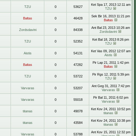
Ket Spa 17, 2013 12:11 am
TZU
0
53627
TZU
Sek Bir 16, 2013 11:21 pm
Baltas
0
46428
Baltas
Ant Bal 23, 2013 10:26 am
Zordsdavini
0
84338
Zordsdavini
Ket Bal 18, 2013 8:26 pm
TZU
0
52352
TZU
Ket Vas 09, 2012 12:07 am
Aistis
0
54131
Aistis
Pir Lap 21, 2011 1:42 pm
Baltas
0
47282
Baltas
Pir Rgs 12, 2011 5:39 pm
TZU
0
53722
TZU
Ant Geg 31, 2011 7:42 pm
Varvaras
0
53207
Varvaras
Pir Bal 11, 2011 6:02 pm
Varvaras
0
55018
Varvaras
Ket Kov 24, 2011 10:52 pm
titanas
0
49078
titanas
Ket Kov 24, 2011 10:38 pm
titanas
0
43584
titanas
Ant Kov 15, 2011 12:32 pm
Varvaras
0
53788