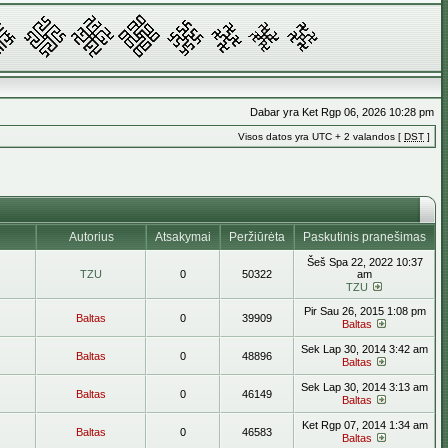
Dabar yra Ket Rgp 06, 2026 10:28 pm
Visos datos yra UTC + 2 valandos [
DST
]
Autorius
Atsakymai
Peržiūrėta
Paskutinis pranešimas
Šeš Spa 22, 2022 10:37
TZU
0
50322
am
TZU
Pir Sau 26, 2015 1:08 pm
Baltas
0
39909
Baltas
Sek Lap 30, 2014 3:42 am
Baltas
0
48896
Baltas
Sek Lap 30, 2014 3:13 am
Baltas
0
46149
Baltas
Ket Rgp 07, 2014 1:34 am
Baltas
0
46583
Baltas