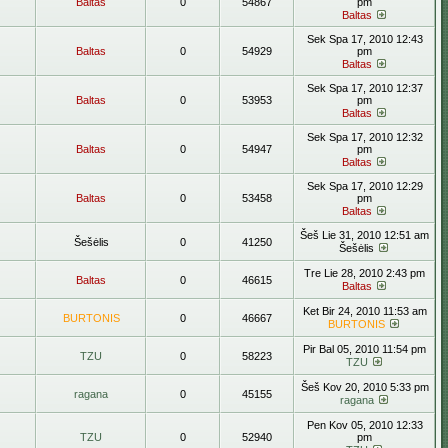
Baltas
0
54867
pm
Baltas
Sek Spa 17, 2010 12:43
Baltas
0
54929
pm
Baltas
Sek Spa 17, 2010 12:37
Baltas
0
53953
pm
Baltas
Sek Spa 17, 2010 12:32
Baltas
0
54947
pm
Baltas
Sek Spa 17, 2010 12:29
Baltas
0
53458
pm
Baltas
Šeš Lie 31, 2010 12:51 am
Šešėlis
0
41250
Šešėlis
Tre Lie 28, 2010 2:43 pm
Baltas
0
46615
Baltas
Ket Bir 24, 2010 11:53 am
BURTONIS
0
46667
BURTONIS
Pir Bal 05, 2010 11:54 pm
TZU
0
58223
TZU
Šeš Kov 20, 2010 5:33 pm
ragana
0
45155
ragana
Pen Kov 05, 2010 12:33
TZU
0
52940
pm