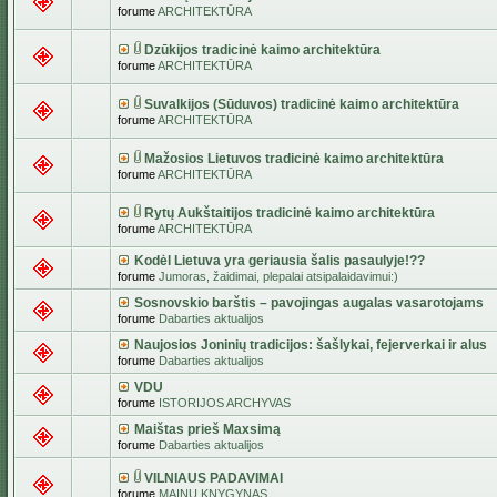
forume
ARCHITEKTŪRA
Dzūkijos tradicinė kaimo architektūra
forume
ARCHITEKTŪRA
Suvalkijos (Sūduvos) tradicinė kaimo architektūra
forume
ARCHITEKTŪRA
Mažosios Lietuvos tradicinė kaimo architektūra
forume
ARCHITEKTŪRA
Rytų Aukštaitijos tradicinė kaimo architektūra
forume
ARCHITEKTŪRA
Kodėl Lietuva yra geriausia šalis pasaulyje!??
forume
Jumoras, žaidimai, plepalai atsipalaidavimui:)
Sosnovskio barštis – pavojingas augalas vasarotojams
forume
Dabarties aktualijos
Naujosios Joninių tradicijos: šašlykai, fejerverkai ir alus
forume
Dabarties aktualijos
VDU
forume
ISTORIJOS ARCHYVAS
Maištas prieš Maxsimą
forume
Dabarties aktualijos
VILNIAUS PADAVIMAI
forume
MAINŲ KNYGYNAS