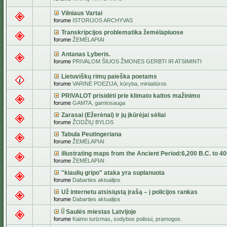
Vilniaus Vartai
forume
ISTORIJOS ARCHYVAS
Transkripcijos problematika žemėlapiuose
forume
ŽEMĖLAPIAI
Antanas Lyberis.
forume
PRIVALOM ŠIUOS ŽMONES GERBTI IR ATSIMINTI
Lietuviškų rimų paieška poetams
forume
VARINĖ POEZIJA, kūryba, miniatiūros
PRIVALOT prisidėti prie klimato kaitos mažinimo
forume
GAMTA, gamtosauga
Zarasai (Ežerėnai) ir jų įkūrėjai sėliai
forume
ŽODŽIŲ BYLOS
Tabula Peutingeriana
forume
ŽEMĖLAPIAI
illustrating maps from the Ancient Period:6,200 B.C. to 4
forume
ŽEMĖLAPIAI
"kiaulių gripo" ataka yra suplanuota
forume
Dabarties aktualijos
Už internetu atsisiųstą įrašą – į policijos rankas
forume
Dabarties aktualijos
Saulės miestas Latvijoje
forume
Kaimo turizmas, sodybos poilsiui, pramogos.