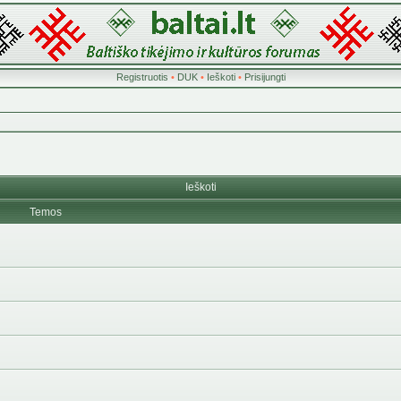
Registruotis
•
DUK
•
Ieškoti
•
Prisijungti
Ieškoti
Temos