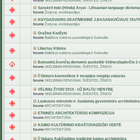
forume
SKELBIMAI:RENGINIAI, ŠVENTĖS, ŽINIOS
Sanskrit Indo (Hindu) Aryal - Lithuanian language dictiona
forume
Žodynai, enciklopedijos
KNYGADVARIS-SKAITMENINĖ J.BASANAVIČIAUS TAUT
forume
Žodynai, enciklopedijos
Gražina Kadžytė
forume
Baltiškos kultūros puoselėtojai ir šviesuliai
Libertas Klimka
forume
Baltiškos kultūros puoselėtojai ir šviesuliai
Balsuokit.švenčių dienomis paskelbti Vėlines(lapkričio 2 d
forume
SKELBIMAI:RENGINIAI, ŠVENTĖS, ŽINIOS
Gintaro kosmetikos ir terapijos mėgėjų vakaras
forume
SKELBIMAI:RENGINIAI, ŠVENTĖS, ŽINIOS
VĖLINIŲ ŽYGIS'2010 - UŽ BALTŲ VIENYBĘ
forume
SKELBIMAI:RENGINIAI, ŠVENTĖS, ŽINIOS
Laukuvos miestelio ir Juodainių gyvenvietės architektūra
forume
ARCHITEKTŪRA
ETNINĖS ARCHITEKTŪROS KOMPOZICIJA
forume
ARCHITEKTŪRA
KAIMO KULTŪRINIO KRAŠTOVAIZDŽIO VERTĖ
forume
ARCHITEKTŪRA
Vakarų Aukštaitijos tradicinė kaimo architektūra