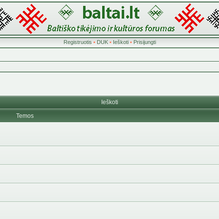
Registruotis
•
DUK
•
Ieškoti
•
Prisijungti
Ieškoti
Temos