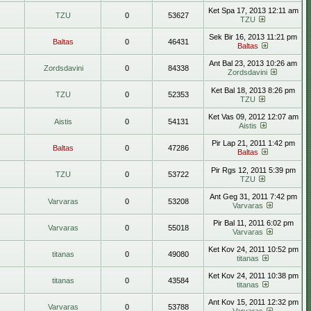
Ket Spa 17, 2013 12:11 am
TZU
0
53627
TZU
Sek Bir 16, 2013 11:21 pm
Baltas
0
46431
Baltas
Ant Bal 23, 2013 10:26 am
Zordsdavini
0
84338
Zordsdavini
Ket Bal 18, 2013 8:26 pm
TZU
0
52353
TZU
Ket Vas 09, 2012 12:07 am
Aistis
0
54131
Aistis
Pir Lap 21, 2011 1:42 pm
Baltas
0
47286
Baltas
Pir Rgs 12, 2011 5:39 pm
TZU
0
53722
TZU
Ant Geg 31, 2011 7:42 pm
Varvaras
0
53208
Varvaras
Pir Bal 11, 2011 6:02 pm
Varvaras
0
55018
Varvaras
Ket Kov 24, 2011 10:52 pm
titanas
0
49080
titanas
Ket Kov 24, 2011 10:38 pm
titanas
0
43584
titanas
Ant Kov 15, 2011 12:32 pm
Varvaras
0
53788