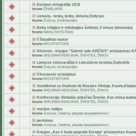
Europos etnografija 1918
forume
ŽEMĖLAPIAI
Lietuvių - lenkų, lenkų -lietuvių žodynas
forume
Žodynai, enciklopedijos
Baltų religijos ir mitologijos šaltiniai, 2 tomas (dovanoju)
forume
MAINŲ KNYGYNAS
Šiaudiniai namai
forume
ARCHITEKTŪRA
Dėmesio - knygos "Sakmė spie AISČIUS" pristatymas 
forume
SKELBIMAI:RENGINIAI, ŠVENTĖS, ŽINIOS
Lietuvos vietovardžiai ir Literatūros terminų žodynėlis
forume
Žodynai, enciklopedijos
Kernavės tyrinėjimai
forume
ARCHITEKTŪRA
Susitikimai su Statkute de Rosales Vilniuje, Kaune,Klaipė
forume
SKELBIMAI:RENGINIAI, ŠVENTĖS, ŽINIOS
Konferencija: Globalūs pokyčiai Žemėje. Kas mūsų lauki
forume
SKELBIMAI:RENGINIAI, ŠVENTĖS, ŽINIOS
marijos radijas
forume
Jumoras, žaidimai, plepalai atsipalaidavimui:)
perkūnas
forume
Jumoras, žaidimai, plepalai atsipalaidavimui:)
Knygos „Kas ir kada pagrobė Europą“ pristatymas Kaun