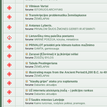
Vilniaus Vartai
forume
ISTORIJOS ARCHYVAS
Transkripcijos problematika žemėlapiuose
forume
ŽEMĖLAPIAI
Antanas Lyberis.
forume
PRIVALOM ŠIUOS ŽMONES GERBTI IR ATSIMINTI
Lietuviškų rimų paieška poetams
forume
VARINĖ POEZIJA, kūryba, miniatiūros
PRIVALOT prisidėti prie klimato kaitos mažinimo
forume
GAMTA, gamtosauga
Zarasai (Ežerėnai) ir jų įkūrėjai sėliai
forume
ŽODŽIŲ BYLOS
Tabula Peutingeriana
forume
ŽEMĖLAPIAI
illustrating maps from the Ancient Period:6,200 B.C. to 4
forume
ŽEMĖLAPIAI
"kiaulių gripo" ataka yra suplanuota
forume
Dabarties aktualijos
Už internetu atsisiųstą įrašą – į policijos rankas
forume
Dabarties aktualijos
Saulės miestas Latvijoje
forume
Kaimo turizmas, sodybos poilsiui, pramogos.