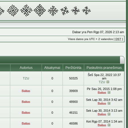
Dabar yra Pen Rgp 07, 2026 2:13 am
Visos datos yra UTC + 2 valandos [
DST
]
Autorius
Atsakymai
Peržiūrėta
Paskutinis pranešimas
Šeš Spa 22, 2022 10:37
TZU
0
50325
am
TZU
Pir Sau 26, 2015 1:08 pm
Baltas
0
39909
Baltas
Sek Lap 30, 2014 3:42 am
Baltas
0
48900
Baltas
Sek Lap 30, 2014 3:13 am
Baltas
0
46151
Baltas
Ket Rgp 07, 2014 1:34 am
Baltas
0
46586
Baltas