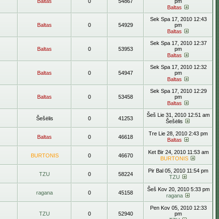
Baltas
0
54867
pm
Baltas
Sek Spa 17, 2010 12:43
Baltas
0
54929
pm
Baltas
Sek Spa 17, 2010 12:37
Baltas
0
53953
pm
Baltas
Sek Spa 17, 2010 12:32
Baltas
0
54947
pm
Baltas
Sek Spa 17, 2010 12:29
Baltas
0
53458
pm
Baltas
Šeš Lie 31, 2010 12:51 am
Šešėlis
0
41253
Šešėlis
Tre Lie 28, 2010 2:43 pm
Baltas
0
46618
Baltas
Ket Bir 24, 2010 11:53 am
BURTONIS
0
46670
BURTONIS
Pir Bal 05, 2010 11:54 pm
TZU
0
58224
TZU
Šeš Kov 20, 2010 5:33 pm
ragana
0
45158
ragana
Pen Kov 05, 2010 12:33
TZU
0
52940
pm