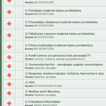
forume
ARCHITEKTŪRA
Dzūkijos tradicinė kaimo architektūra
forume
ARCHITEKTŪRA
Suvalkijos (Sūduvos) tradicinė kaimo architektūra
forume
ARCHITEKTŪRA
Mažosios Lietuvos tradicinė kaimo architektūra
forume
ARCHITEKTŪRA
Rytų Aukštaitijos tradicinė kaimo architektūra
forume
ARCHITEKTŪRA
Kodėl Lietuva yra geriausia šalis pasaulyje!??
forume
Jumoras, žaidimai, plepalai atsipalaidavimui:)
Sosnovskio barštis – pavojingas augalas vasarotojams
forume
Dabarties aktualijos
Naujosios Joninių tradicijos: šašlykai, fejerverkai ir alus
forume
Dabarties aktualijos
VDU
forume
ISTORIJOS ARCHYVAS
Maištas prieš Maxsimą
forume
Dabarties aktualijos
VILNIAUS PADAVIMAI
forume
MAINŲ KNYGYNAS