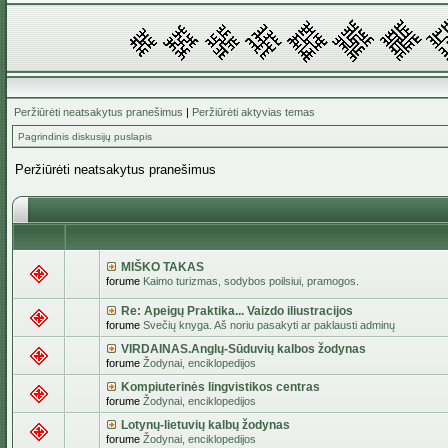
Peržiūrėti neatsakytus pranešimus
|
Peržiūrėti aktyvias temas
Pagrindinis diskusijų puslapis
Peržiūrėti neatsakytus pranešimus
MIŠKO TAKAS
forume
Kaimo turizmas, sodybos poilsiui, pramogos.
Re: Apeigų Praktika... Vaizdo iliustracijos
forume
Svečių knyga. Aš noriu pasakyti ar paklausti adminų
VIRDAINAS.Anglų-Sūduvių kalbos žodynas
forume
Žodynai, enciklopedijos
Kompiuterinės lingvistikos centras
forume
Žodynai, enciklopedijos
Lotynų-lietuvių kalbų žodynas
forume
Žodynai, enciklopedijos