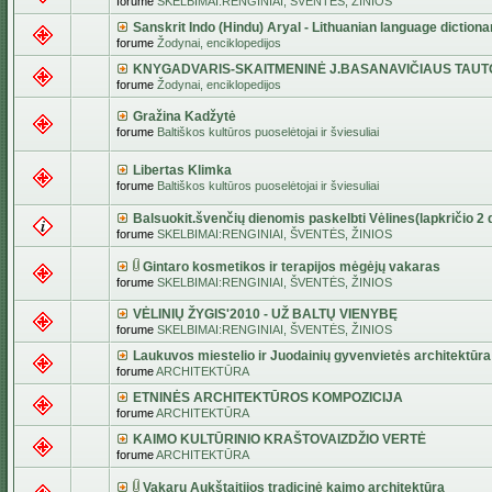
forume
SKELBIMAI:RENGINIAI, ŠVENTĖS, ŽINIOS
Sanskrit Indo (Hindu) Aryal - Lithuanian language dictiona
forume
Žodynai, enciklopedijos
KNYGADVARIS-SKAITMENINĖ J.BASANAVIČIAUS TAUT
forume
Žodynai, enciklopedijos
Gražina Kadžytė
forume
Baltiškos kultūros puoselėtojai ir šviesuliai
Libertas Klimka
forume
Baltiškos kultūros puoselėtojai ir šviesuliai
Balsuokit.švenčių dienomis paskelbti Vėlines(lapkričio 2 d
forume
SKELBIMAI:RENGINIAI, ŠVENTĖS, ŽINIOS
Gintaro kosmetikos ir terapijos mėgėjų vakaras
forume
SKELBIMAI:RENGINIAI, ŠVENTĖS, ŽINIOS
VĖLINIŲ ŽYGIS'2010 - UŽ BALTŲ VIENYBĘ
forume
SKELBIMAI:RENGINIAI, ŠVENTĖS, ŽINIOS
Laukuvos miestelio ir Juodainių gyvenvietės architektūra
forume
ARCHITEKTŪRA
ETNINĖS ARCHITEKTŪROS KOMPOZICIJA
forume
ARCHITEKTŪRA
KAIMO KULTŪRINIO KRAŠTOVAIZDŽIO VERTĖ
forume
ARCHITEKTŪRA
Vakarų Aukštaitijos tradicinė kaimo architektūra